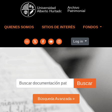
Skip to main content
QUIENES SOMOS
SITIOS DE INTERÉS
FONDOS
Log in
Buscar
Búsqueda Avanzada »