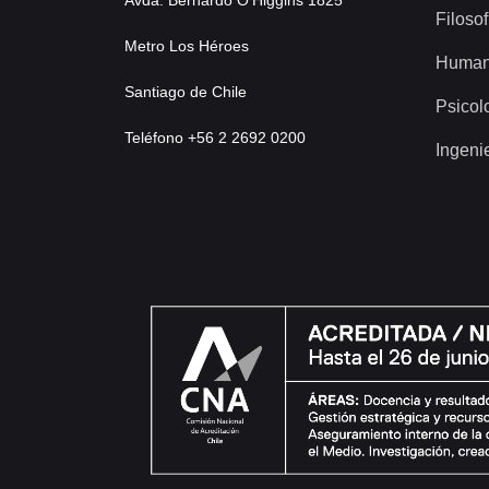
Avda. Bernardo O’Higgins 1825
Filosof
Metro Los Héroes
Human
Santiago de Chile
Psicol
Teléfono +56 2 2692 0200
Ingeni