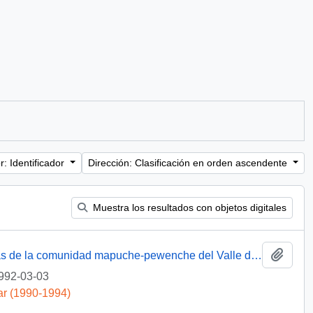
: Identificador
Dirección: Clasificación en orden ascendente
Muestra los resultados con objetos digitales
Añadi
[Solicita resolución del problema de tierras de la comunidad mapuche-pewenche del Valle de Quinquén]
992-03-03
ar (1990-1994)