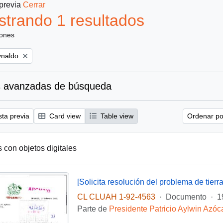
 previa
Cerrar
trando 1 resultados
iones
ynaldo
 avanzadas de búsqueda
sta previa
Card view
Table view
Ordenar por
s con objetos digitales
CL CLUAH 1-92-4563
·
Documento
·
1
Parte de
Presidente Patricio Aylwin Azóc