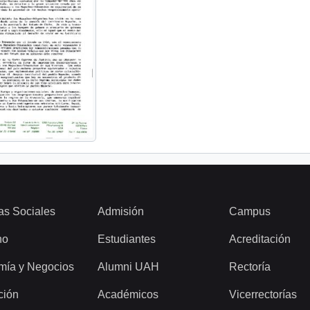
as Sociales
Admisión
Campus
ho
Estudiantes
Acreditación
mía y Negocios
Alumni UAH
Rectoría
ción
Académicos
Vicerrectorías