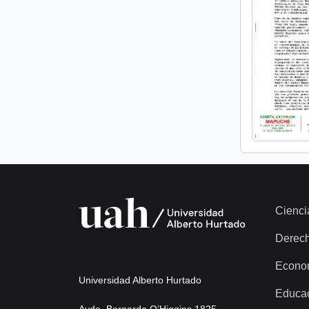
Cienci
Derec
Econo
Universidad Alberto Hurtado
Educa