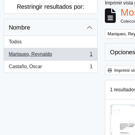
Imprimir vista
Restringir resultados por:
Mos
Colecc
Nombre
Remove filter:
Mariqueo, Re
Todos
Opciones
Mariqueo, Reynaldo
1
, 1 resultados
Castaño, Oscar
1
, 1 resultados
Imprimir vi
1 resultado