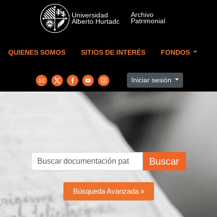
Skip to main content
QUIENES SOMOS
SITIOS DE INTERÉS
FONDOS
Iniciar sesión
Buscar
Búsqueda Avanzada »