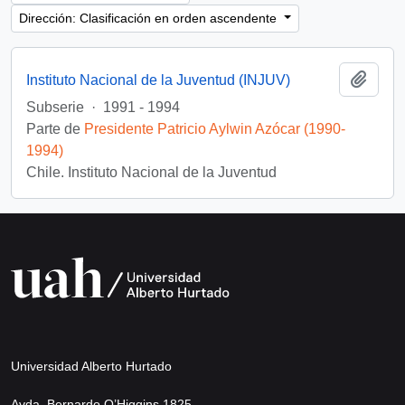
Dirección: Clasificación en orden ascendente
Añadi
Instituto Nacional de la Juventud (INJUV)
Subserie
·
1991 - 1994
Parte de
Presidente Patricio Aylwin Azócar (1990-
1994)
Chile. Instituto Nacional de la Juventud
Universidad Alberto Hurtado
Avda. Bernardo O’Higgins 1825