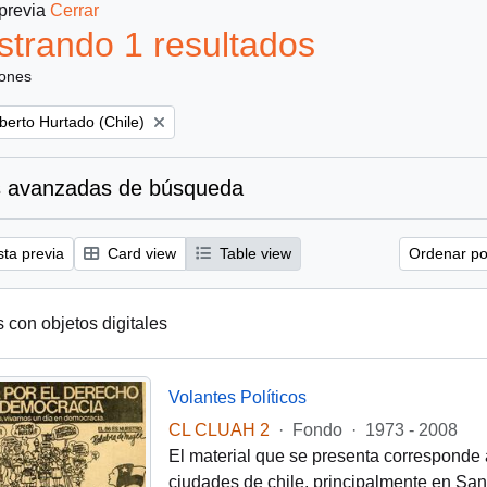
 previa
Cerrar
trando 1 resultados
iones
berto Hurtado (Chile)
 avanzadas de búsqueda
sta previa
Card view
Table view
Ordenar por
s con objetos digitales
Volantes Políticos
CL CLUAH 2
·
Fondo
·
1973 - 2008
El material que se presenta corresponde 
ciudades de chile, principalmente en Santi