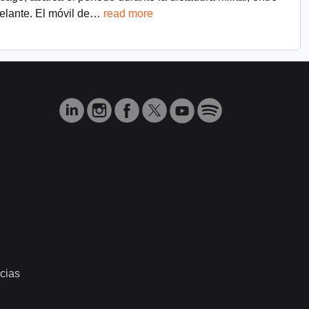
lante. El móvil de
…
read more
cias