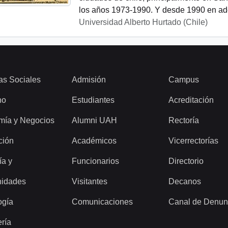
los años 1973-1990. Y desde 1990 en ade
Universidad Alberto Hurtado (Chile)
as Sociales
Admisión
Campus
ho
Estudiantes
Acreditación
mía y Negocios
Alumni UAH
Rectoría
ción
Académicos
Vicerrectorías
ía y
Funcionarios
Directorio
idades
Visitantes
Decanos
ogía
Comunicaciones
Canal de Denun
ería