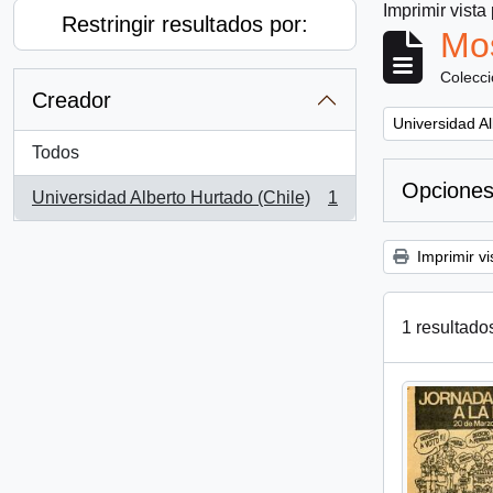
Imprimir vista
Restringir resultados por:
Mos
Colecc
Creador
Remove filter:
Universidad Al
Todos
Opciones
Universidad Alberto Hurtado (Chile)
1
, 1 resultados
Imprimir vi
1 resultado