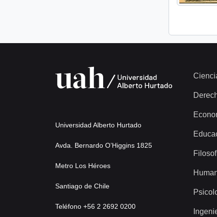
Cienci
Derec
Econo
Universidad Alberto Hurtado
Educa
Avda. Bernardo O’Higgins 1825
Filosof
Metro Los Héroes
Human
Santiago de Chile
Psicol
Teléfono +56 2 2692 0200
Ingeni