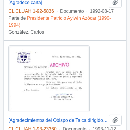
Añadi
[Agradece carta]
CL CLUAH 1-92-5836
·
Documento
·
1992-03-17
Parte de
Presidente Patricio Aylwin Azócar (1990-
1994)
González, Carlos
Añadi
[Agradecimientos del Obispo de Talca dirigidos al Presidente Patricio Aylwin por el apoyo en la reconstrucción de la Iglesia Matriz de Curicó]
CL CLUAH 1-93-23360
·
Documento
·
1993-11-12