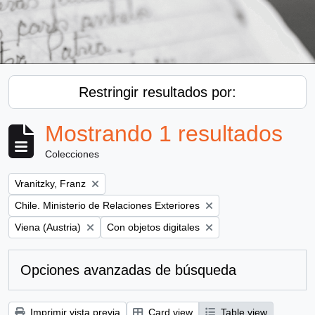
Restringir resultados por:
Mostrando 1 resultados
Colecciones
Remove filter:
Vranitzky, Franz
Remove filter:
Chile. Ministerio de Relaciones Exteriores
Remove filter:
Remove filter:
Viena (Austria)
Con objetos digitales
Opciones avanzadas de búsqueda
Imprimir vista previa
Card view
Table view