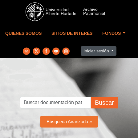
Skip to main content
QUIENES SOMOS
SITIOS DE INTERÉS
FONDOS
Iniciar sesión
Buscar
Búsqueda Avanzada »