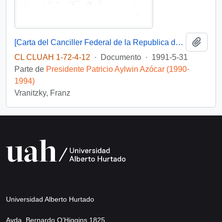
Añadi
[Carta del Canciller Federal de la Republica de Austria al Presidente Aylwin, aceptando invitación a visitar Chile].
CL CLUAH 1-72-4-12
·
Documento
·
1991-5-31
Parte de
Presidente Patricio Aylwin Azócar (1990-
1994)
Vranitzky, Franz
Universidad Alberto Hurtado
Avda. Bernardo O’Higgins 1825