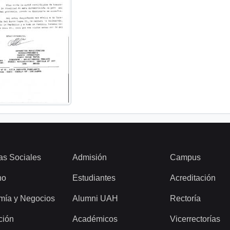
as Sociales
Admisión
Campus
ho
Estudiantes
Acreditación
mía y Negocios
Alumni UAH
Rectoría
ción
Académicos
Vicerrectorías