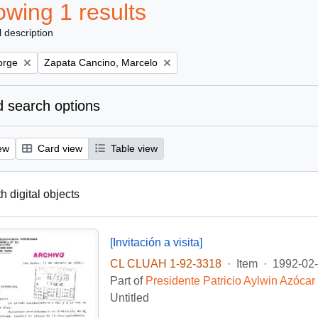
wing 1 results
l description
Remove filter:
orge
Zapata Cancino, Marcelo
 search options
ew
Card view
Table view
th digital objects
[Invitación a visita]
CL CLUAH 1-92-3318
·
Item
·
1992-02
Part of
Presidente Patricio Aylwin Azócar
Untitled