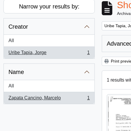
Sho
Narrow your results by:
Archiva
Remove filter:
Creator
Uribe Tapia, J
All
Advanced
Uribe Tapia, Jorge
1
, 1 results
Print previ
Name
1 results wi
All
Zapata Cancino, Marcelo
1
, 1 results