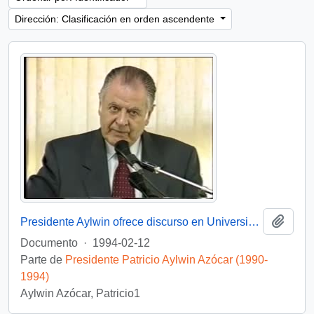
Dirección: Clasificación en orden ascendente
Añadi
Presidente Aylwin ofrece discurso en Universidad de Concepción: video
Documento
·
1994-02-12
Parte de
Presidente Patricio Aylwin Azócar (1990-
1994)
Aylwin Azócar, Patricio1