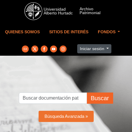
Skip to main content
QUIENES SOMOS
SITIOS DE INTERÉS
FONDOS
Iniciar sesión
Buscar
Búsqueda Avanzada »