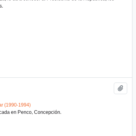
s.
Añadi
ar (1990-1994)
icada en Penco, Concepción.