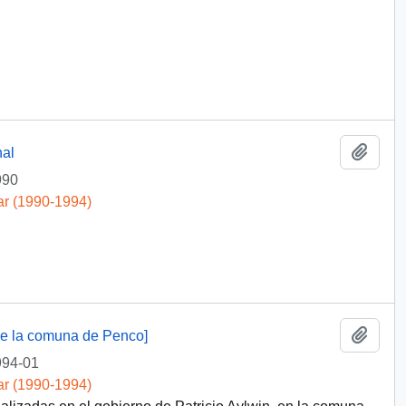
Añadi
nal
990
ar (1990-1994)
Añadi
de la comuna de Penco]
994-01
ar (1990-1994)