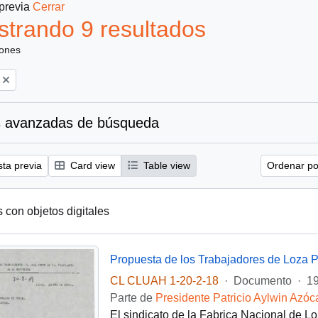
 previa
Cerrar
trando 9 resultados
iones
 avanzadas de búsqueda
sta previa
Card view
Table view
Ordenar por
s con objetos digitales
Propuesta de los Trabajadores de Loza Pe
CL CLUAH 1-20-2-18
·
Documento
·
1
Parte de
Presidente Patricio Aylwin Azóc
El sindicato de la Fabrica Nacional de Lo