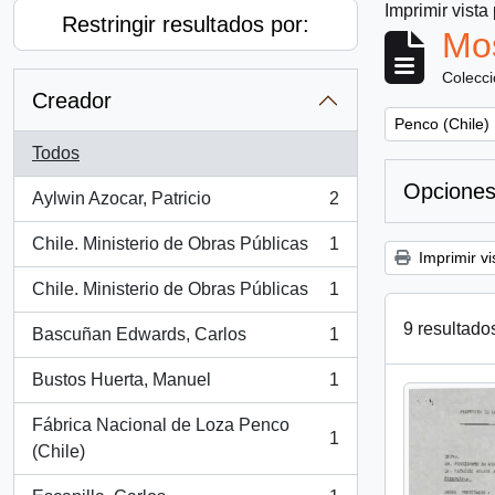
Imprimir vista
Restringir resultados por:
Mos
Colecc
Creador
Remove filter:
Penco (Chile)
Todos
Opciones
Aylwin Azocar, Patricio
2
, 2 resultados
Chile. Ministerio de Obras Públicas
1
, 1 resultados
Imprimir vi
Chile. Ministerio de Obras Públicas
1
, 1 resultados
9 resultado
Bascuñan Edwards, Carlos
1
, 1 resultados
Bustos Huerta, Manuel
1
, 1 resultados
Fábrica Nacional de Loza Penco
1
, 1 resultados
(Chile)