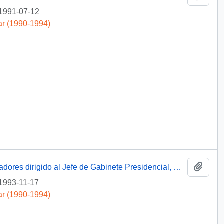
1991-07-12
ar (1990-1994)
Añadi
[Mensaje de la Central Unitaria de Trabajadores dirigido al Jefe de Gabinete Presidencial, mediante el cual adjunta solicitud del Sindicato de Estibadores N° 1 de Penco-Lirquén]
1993-11-17
ar (1990-1994)