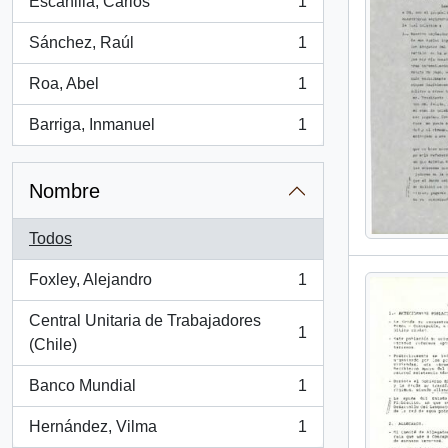
Escanilla, Carlos
1
, 1 resultados
Sánchez, Raúl
1
, 1 resultados
Roa, Abel
1
, 1 resultados
Barriga, Inmanuel
1
, 1 resultados
Nombre
Todos
Foxley, Alejandro
1
, 1 resultados
Central Unitaria de Trabajadores
1
, 1 resultados
(Chile)
Banco Mundial
1
, 1 resultados
Hernández, Vilma
1
, 1 resultados