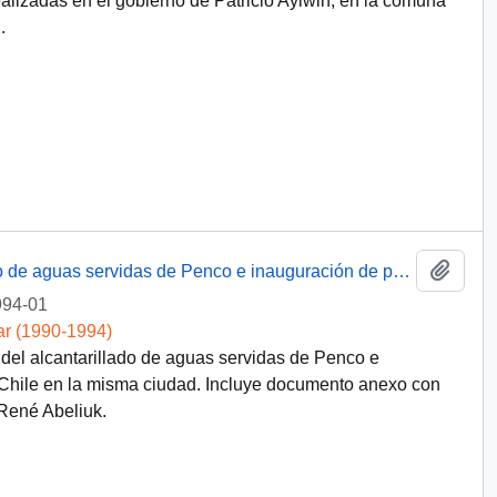
lizadas en el gobierno de Patricio Aylwin, en la comuna
.
Añadi
[Obras de mejoramiento del alcantarillado de aguas servidas de Penco e inauguración de población forjadores de Chile-Penco]
994-01
ar (1990-1994)
el alcantarillado de aguas servidas de Penco e
 Chile en la misma ciudad. Incluye documento anexo con
René Abeliuk.