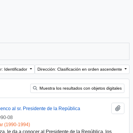
: Identificador
Dirección: Clasificación en orden ascendente
Muestra los resultados con objetos digitales
Añadi
nco al sr. Presidente de la República
990-08
ar (1990-1994)
za, le da a conocer al Presidente de la República, los