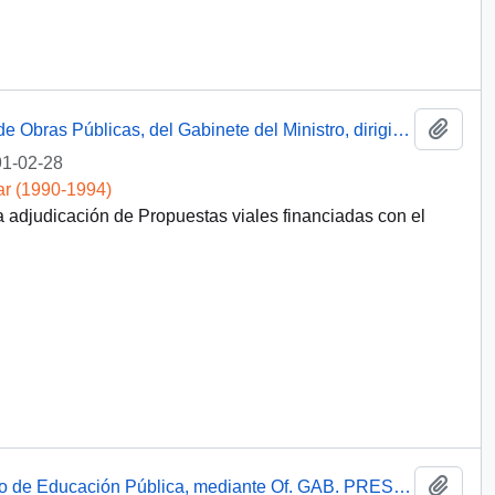
Añadi
Carta escrita a mano desde el Ministerio de Obras Públicas, del Gabinete del Ministro, dirigida al Presidente [de la República de Chile]
1-02-28
ar (1990-1994)
a adjudicación de Propuestas viales financiadas con el
Añadi
[Informa que carta fue remitida a Ministerio de Educación Pública, mediante Of. GAB. PRES. (0) 91/2438]