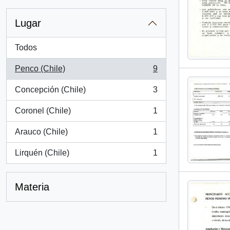
Lugar
Todos
Penco (Chile)
9
, 9 resultados
Concepción (Chile)
3
, 3 resultados
Coronel (Chile)
1
, 1 resultados
Arauco (Chile)
1
, 1 resultados
Lirquén (Chile)
1
, 1 resultados
Materia