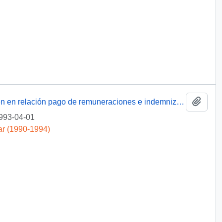
Añadi
[Trabajadores de Lozapenco S.A. exponen en relación pago de remuneraciones e indemnizaciones y solicitan gestión]
993-04-01
ar (1990-1994)