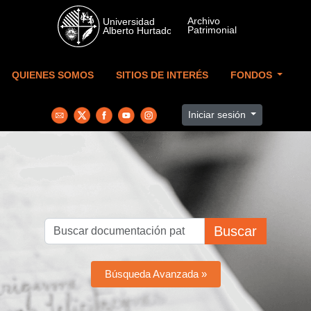
Skip to main content
QUIENES SOMOS
SITIOS DE INTERÉS
FONDOS
Iniciar sesión
Buscar
Búsqueda Avanzada »