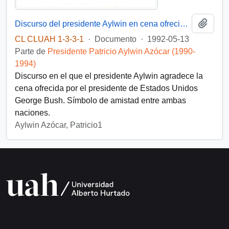
Añadi
Discurso del presidente Aylwin en cena ofrecida por el presidente de Estados Unidos, D. George Bush
CL CLUAH 1-3-3-1
·
Documento
·
1992-05-13
Parte de
Presidente Patricio Aylwin Azócar (1990-
1994)
Discurso en el que el presidente Aylwin agradece la
cena ofrecida por el presidente de Estados Unidos
George Bush. Símbolo de amistad entre ambas
naciones.
Aylwin Azócar, Patricio1