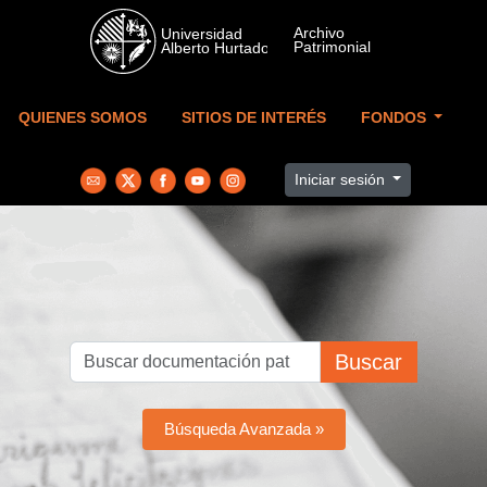
Skip to main content
QUIENES SOMOS
SITIOS DE INTERÉS
FONDOS
Iniciar sesión
Buscar
Búsqueda Avanzada »