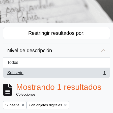
Restringir resultados por:
Nivel de descripción
Todos
Subserie
1
, 1 resultados
Mostrando 1 resultados
Colecciones
Remove filter:
Remove filter:
Subserie
Con objetos digitales