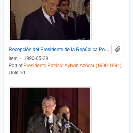
Add t
Recepción del Presidente de la República Popular China : video
Item
·
1990-05-29
Part of
Presidente Patricio Aylwin Azócar (1990-1994)
Untitled