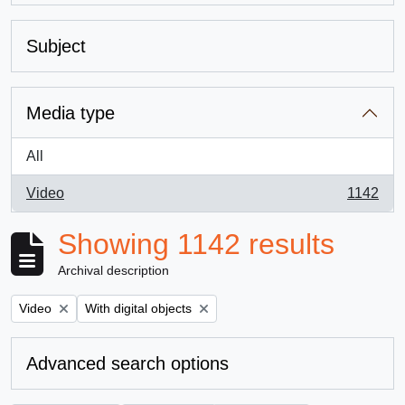
Subject
Media type
All
Video
1142
, 1142 results
Showing 1142 results
Archival description
Remove filter:
Remove filter:
Video
With digital objects
Advanced search options