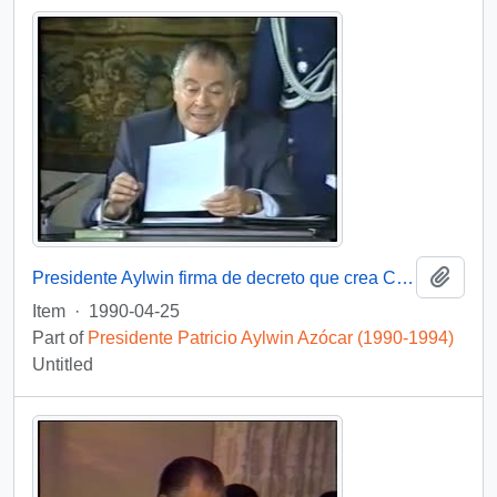
Add t
Presidente Aylwin firma de decreto que crea Comisión Nacional de Verdad y Reconciliación: video
Item
·
1990-04-25
Part of
Presidente Patricio Aylwin Azócar (1990-1994)
Untitled