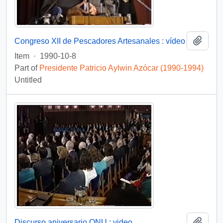
Add t
Congreso XII de Pescadores Artesanales : vídeo
Item
·
1990-10-8
Part of
Presidente Patricio Aylwin Azócar (1990-1994)
Untitled
Add t
Discurso aniversario ONU : video