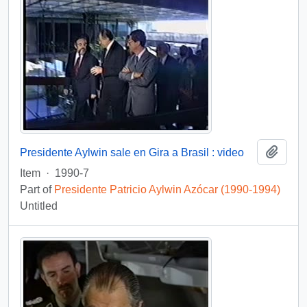
Add t
Presidente Aylwin sale en Gira a Brasil : video
Item
·
1990-7
Part of
Presidente Patricio Aylwin Azócar (1990-1994)
Untitled