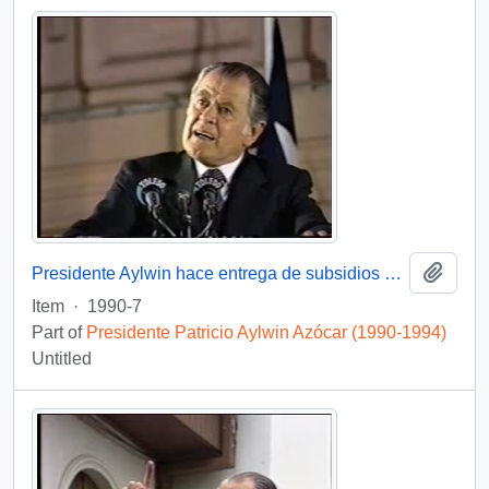
Add t
Presidente Aylwin hace entrega de subsidios habitacionales : video
Item
·
1990-7
Part of
Presidente Patricio Aylwin Azócar (1990-1994)
Untitled