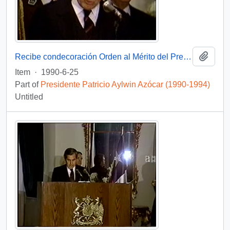
Add t
Recibe condecoración Orden al Mérito del Presidente de Colombia : video
Item
·
1990-6-25
Part of
Presidente Patricio Aylwin Azócar (1990-1994)
Untitled