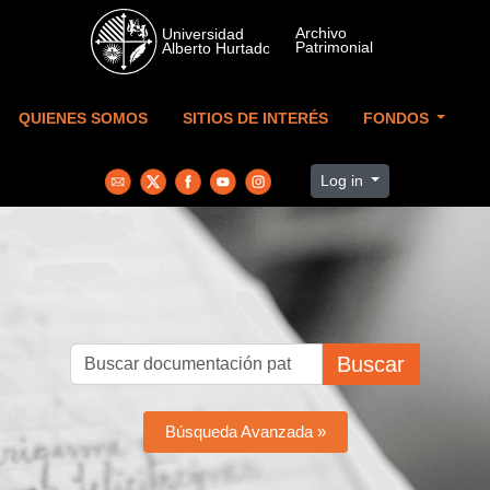
Skip to main content
QUIENES SOMOS
SITIOS DE INTERÉS
FONDOS
Log in
Buscar
Búsqueda Avanzada »