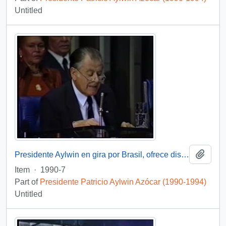
Untitled
Add t
Presidente Aylwin en gira por Brasil, ofrece discurso : video
Item
·
1990-7
Part of
Presidente Patricio Aylwin Azócar (1990-1994)
Untitled