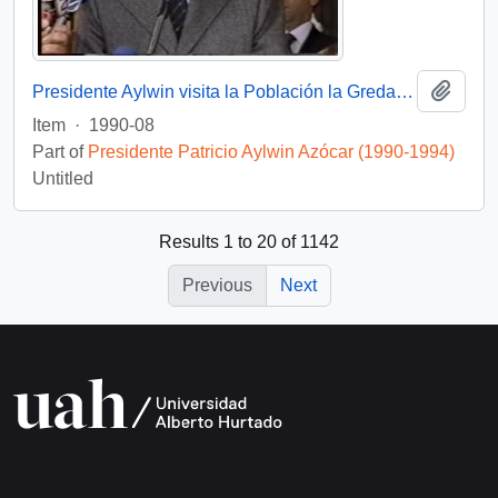
Add t
Presidente Aylwin visita la Población la Greda en gira VIII Región: video
Item
·
1990-08
Part of
Presidente Patricio Aylwin Azócar (1990-1994)
Untitled
Results 1 to 20 of 1142
Previous
Next