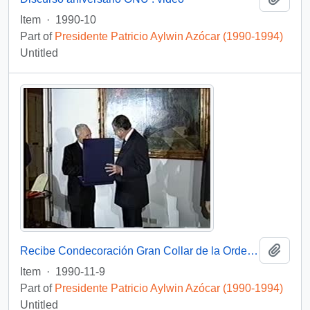
Item
·
1990-10
Part of
Presidente Patricio Aylwin Azócar (1990-1994)
Untitled
Add t
Recibe Condecoración Gran Collar de la Orden de Malta : vídeo
Item
·
1990-11-9
Part of
Presidente Patricio Aylwin Azócar (1990-1994)
Untitled