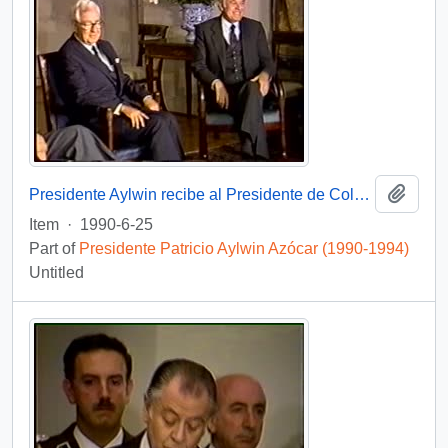
Add t
Presidente Aylwin recibe al Presidente de Colombia Virgilio Barco Vargas en la Moneda: video
Item
·
1990-6-25
Part of
Presidente Patricio Aylwin Azócar (1990-1994)
Untitled