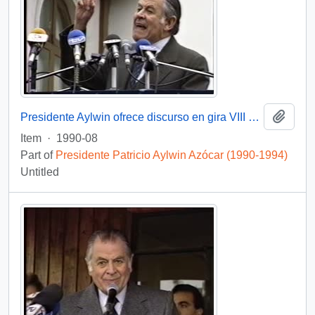
Add t
Presidente Aylwin ofrece discurso en gira VIII Región, Tomé : video
Item
·
1990-08
Part of
Presidente Patricio Aylwin Azócar (1990-1994)
Untitled