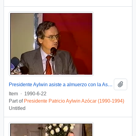
Add t
Presidente Aylwin asiste a almuerzo con la Asociación de Exportadores : video
Item
·
1990-6-22
Part of
Presidente Patricio Aylwin Azócar (1990-1994)
Untitled