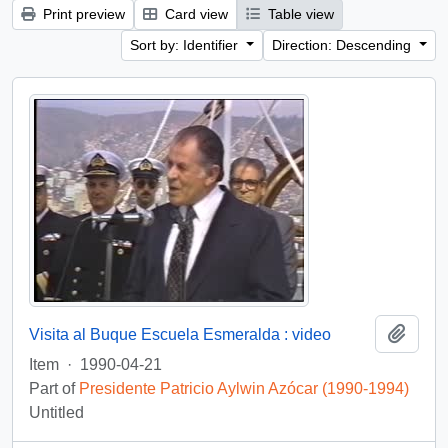
Print preview
Card view
Table view
Sort by: Identifier
Direction: Descending
Add t
Visita al Buque Escuela Esmeralda : video
Item
·
1990-04-21
Part of
Presidente Patricio Aylwin Azócar (1990-1994)
Untitled