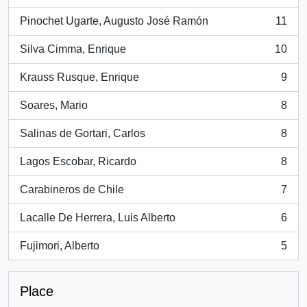
, 26 results
Pinochet Ugarte, Augusto José Ramón
11
, 11 results
Silva Cimma, Enrique
10
, 10 results
Krauss Rusque, Enrique
9
, 9 results
Soares, Mario
8
, 8 results
Salinas de Gortari, Carlos
8
, 8 results
Lagos Escobar, Ricardo
8
, 8 results
Carabineros de Chile
7
, 7 results
Lacalle De Herrera, Luis Alberto
6
, 6 results
Fujimori, Alberto
5
, 5 results
Place