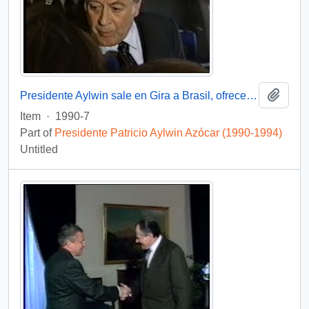
Add t
Presidente Aylwin sale en Gira a Brasil, ofrece entrevista : video
Item
·
1990-7
Part of
Presidente Patricio Aylwin Azócar (1990-1994)
Untitled