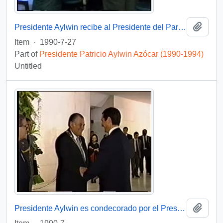
Add t
Presidente Aylwin recibe al Presidente del Parlamento Europeo en visita oficial a Chile: video
Item
·
1990-7-27
Part of
Presidente Patricio Aylwin Azócar (1990-1994)
Untitled
Add t
Presidente Aylwin es condecorado por el Presidente Collor de Mello en Brasil: video