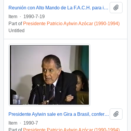
Add t
Reunión con Alto Mando de La F.A.C.H. para imponer Condecoración Presidente de la República : video
Item
·
1990-7-19
Part of
Presidente Patricio Aylwin Azócar (1990-1994)
Untitled
Add t
Presidente Aylwin sale en Gira a Brasil, conferencia de prensa : video
Item
·
1990-7
Part of
Presidente Patricio Aylwin Azócar (1990-1994)