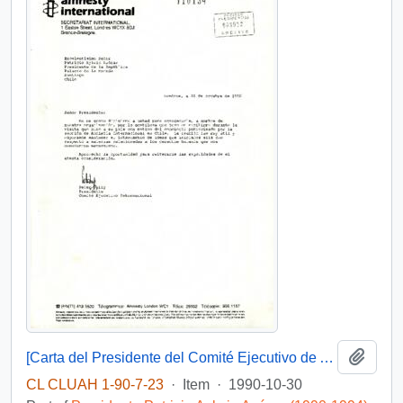
Add t
[Carta del Presidente del Comité Ejecutivo de Amnistía Internacional dirigida al Presidente Patricio Aylwin]
CL CLUAH 1-90-7-23
·
Item
·
1990-10-30