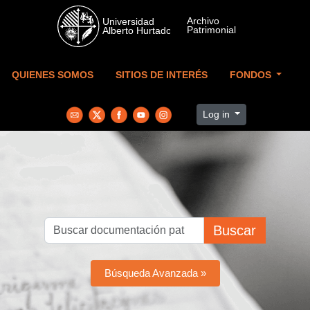
Skip to main content
QUIENES SOMOS
SITIOS DE INTERÉS
FONDOS
Log in
Buscar
Búsqueda Avanzada »