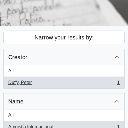
Narrow your results by:
Creator
All
Duffy, Peter
1
, 1 results
Name
All
Amnistía Internacional
1