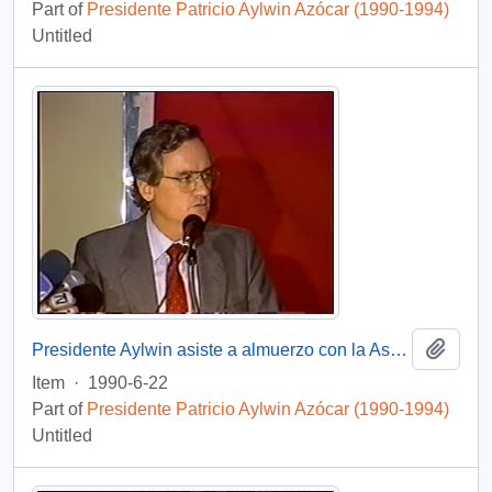
Part of
Presidente Patricio Aylwin Azócar (1990-1994)
Untitled
Add t
Presidente Aylwin asiste a almuerzo con la Asociación de Exportadores : video
Item
·
1990-6-22
Part of
Presidente Patricio Aylwin Azócar (1990-1994)
Untitled