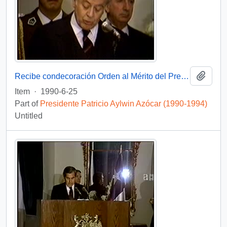
Add t
Recibe condecoración Orden al Mérito del Presidente de Colombia : video
Item
·
1990-6-25
Part of
Presidente Patricio Aylwin Azócar (1990-1994)
Untitled