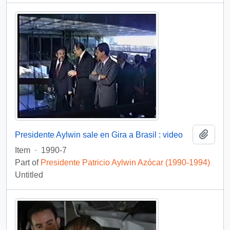
Add t
Presidente Aylwin sale en Gira a Brasil : video
Item
·
1990-7
Part of
Presidente Patricio Aylwin Azócar (1990-1994)
Untitled