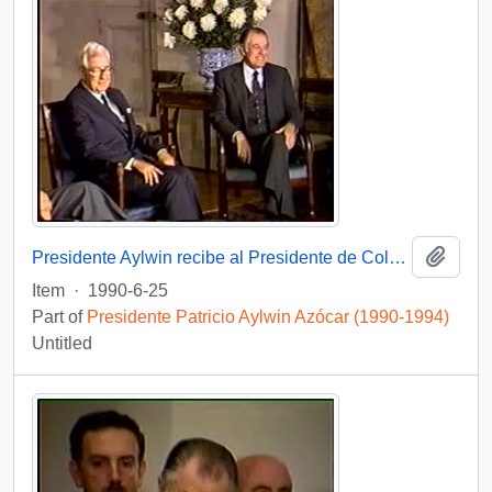
Add t
Presidente Aylwin recibe al Presidente de Colombia Virgilio Barco Vargas en la Moneda: video
Item
·
1990-6-25
Part of
Presidente Patricio Aylwin Azócar (1990-1994)
Untitled