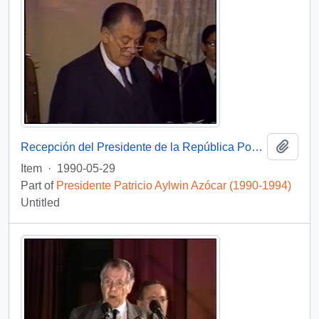
Add t
Recepción del Presidente de la República Popular China : video
Item
·
1990-05-29
Part of
Presidente Patricio Aylwin Azócar (1990-1994)
Untitled