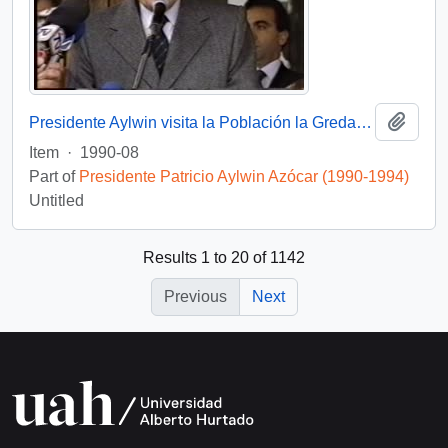
Add t
Presidente Aylwin visita la Población la Greda en gira VIII Región: video
Item
·
1990-08
Part of
Presidente Patricio Aylwin Azócar (1990-1994)
Untitled
Results 1 to 20 of 1142
Previous
Next