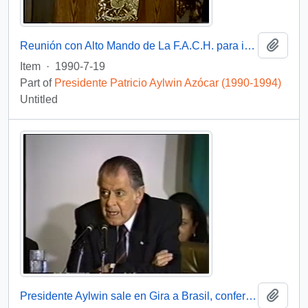
Add t
Reunión con Alto Mando de La F.A.C.H. para imponer Condecoración Presidente de la República : video
Item
·
1990-7-19
Part of
Presidente Patricio Aylwin Azócar (1990-1994)
Untitled
Add t
Presidente Aylwin sale en Gira a Brasil, conferencia de prensa : video