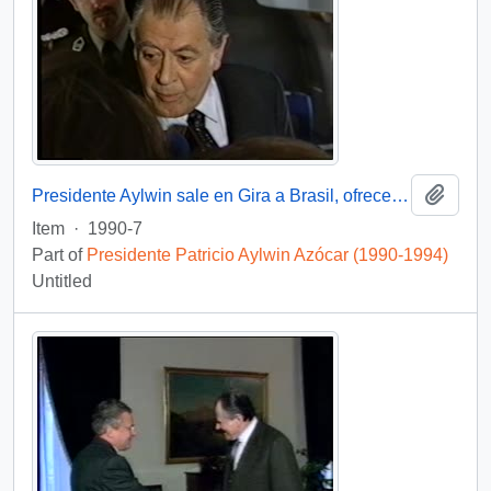
Add t
Presidente Aylwin sale en Gira a Brasil, ofrece entrevista : video
Item
·
1990-7
Part of
Presidente Patricio Aylwin Azócar (1990-1994)
Untitled