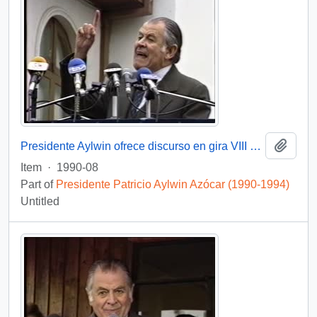
Add t
Presidente Aylwin ofrece discurso en gira VIII Región, Tomé : video
Item
·
1990-08
Part of
Presidente Patricio Aylwin Azócar (1990-1994)
Untitled