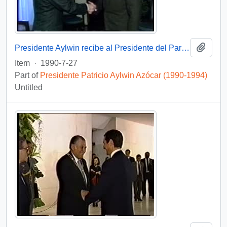
Add t
Presidente Aylwin recibe al Presidente del Parlamento Europeo en visita oficial a Chile: video
Item
·
1990-7-27
Part of
Presidente Patricio Aylwin Azócar (1990-1994)
Untitled