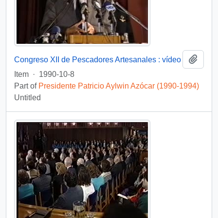
Add t
Congreso XII de Pescadores Artesanales : vídeo
Item
·
1990-10-8
Part of
Presidente Patricio Aylwin Azócar (1990-1994)
Untitled