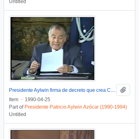
Untitled
Add t
Presidente Aylwin firma de decreto que crea Comisión Nacional de Verdad y Reconciliación: video
Item
·
1990-04-25
Part of
Presidente Patricio Aylwin Azócar (1990-1994)
Untitled