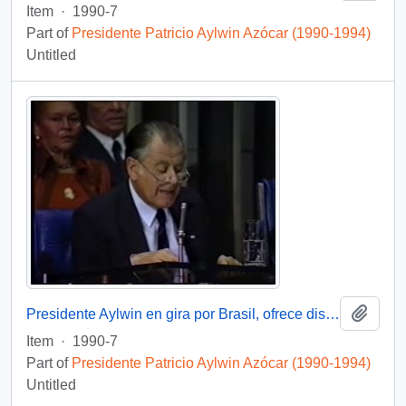
Item
·
1990-7
Part of
Presidente Patricio Aylwin Azócar (1990-1994)
Untitled
Add t
Presidente Aylwin en gira por Brasil, ofrece discurso : video
Item
·
1990-7
Part of
Presidente Patricio Aylwin Azócar (1990-1994)
Untitled