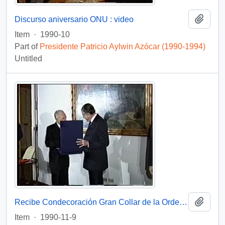
Add t
Discurso aniversario ONU : video
Item
·
1990-10
Part of
Presidente Patricio Aylwin Azócar (1990-1994)
Untitled
Add t
Recibe Condecoración Gran Collar de la Orden de Malta : vídeo
Item
·
1990-11-9