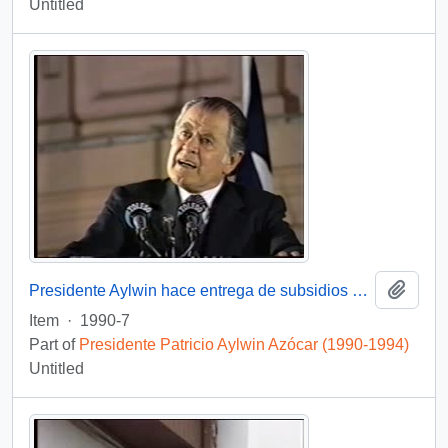
Untitled
Add t
Presidente Aylwin hace entrega de subsidios habitacionales : video
Item
·
1990-7
Part of
Presidente Patricio Aylwin Azócar (1990-1994)
Untitled