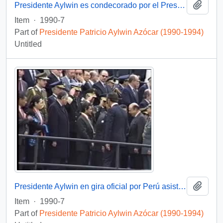
Add t
Presidente Aylwin es condecorado por el Presidente Collor de Mello en Brasil: video
Item
·
1990-7
Part of
Presidente Patricio Aylwin Azócar (1990-1994)
Untitled
Add t
Presidente Aylwin en gira oficial por Perú asiste a ceremonia militar con motivo del cambio de mando presidencial: video
Item
·
1990-7
Part of
Presidente Patricio Aylwin Azócar (1990-1994)