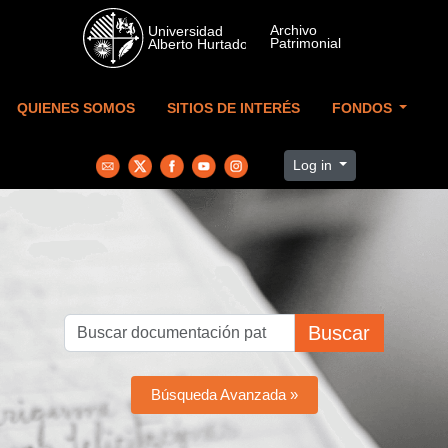
Skip to main content
QUIENES SOMOS
SITIOS DE INTERÉS
FONDOS
Log in
Buscar
Búsqueda Avanzada »