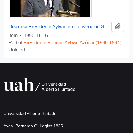
Add t
Discurso Presidente Aylwin en Convención Santiago: Video
Item
·
1990-11-16
Part of
Presidente Patricio Aylwin Azócar (1990-1994)
Untitled
Universidad Alberto Hurtado
Avda. Bernardo O’Higgins 1825