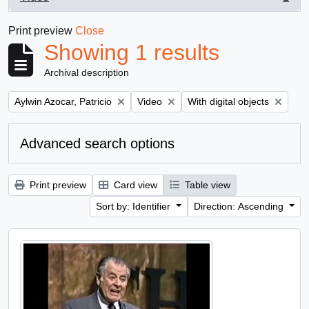
, 1 results
Print preview
Close
Showing 1 results
Archival description
Remove filter:
Remove filter:
Remove filter:
Aylwin Azocar, Patricio
Video
With digital objects
Advanced search options
Print preview
Card view
Table view
Sort by: Identifier
Direction: Ascending