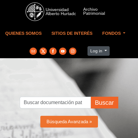
Skip to main content
QUIENES SOMOS
SITIOS DE INTERÉS
FONDOS
Log in
Buscar
Búsqueda Avanzada »