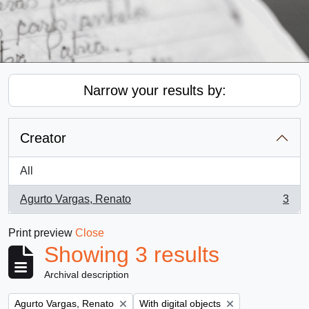
Narrow your results by:
Creator
All
Agurto Vargas, Renato
3
, 3 results
Print preview
Close
Showing 3 results
Archival description
Remove filter:
Remove filter:
Agurto Vargas, Renato
With digital objects