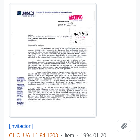
Add t
[Invitación]
CL CLUAH 1-94-1303
·
Item
·
1994-01-20