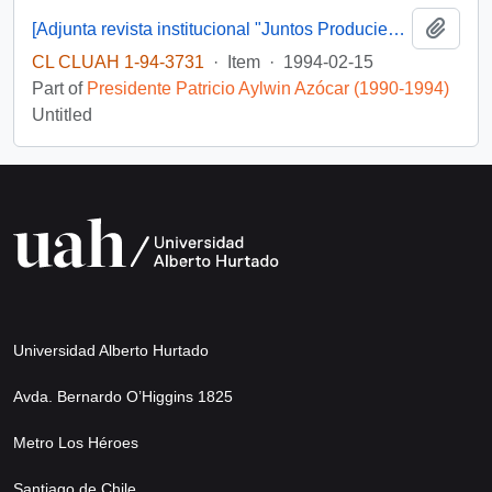
Add t
[Adjunta revista institucional "Juntos Produciendo agua en el desierto"]
CL CLUAH 1-94-3731
·
Item
·
1994-02-15
Part of
Presidente Patricio Aylwin Azócar (1990-1994)
Untitled
Universidad Alberto Hurtado
Avda. Bernardo O’Higgins 1825
Metro Los Héroes
Santiago de Chile