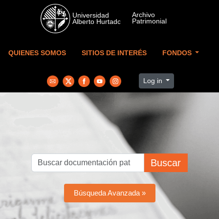
Skip to main content
QUIENES SOMOS
SITIOS DE INTERÉS
FONDOS
Log in
Buscar
Búsqueda Avanzada »