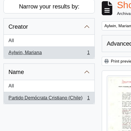
Sho
Narrow your results by:
Archiva
Remove filter:
Creator
Aylwin, Maria
All
Advanced
Aylwin, Mariana
1
, 1 results
Print previ
Name
All
Partido Demócrata Cristiano (Chile)
1
, 1 results