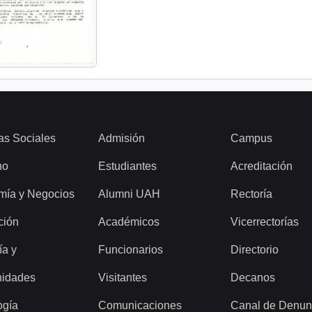
as Sociales
Admisión
Campus
ho
Estudiantes
Acreditación
mía y Negocios
Alumni UAH
Rectoría
ción
Académicos
Vicerrectorías
ía y
Funcionarios
Directorio
idades
Visitantes
Decanos
ogía
Comunicaciones
Canal de Denun