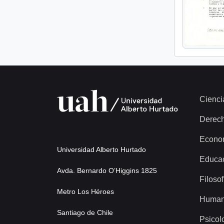
Cienci
Derec
Econo
Universidad Alberto Hurtado
Educa
Avda. Bernardo O’Higgins 1825
Filosof
Metro Los Héroes
Human
Santiago de Chile
Psicol