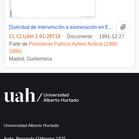
Añadi
[Solicitud de intervención a exoneración en Embajada de Venezuela dirigida al Presidente Patricio Aylwin]
CL CLUAH 1-91-28718
·
Documento
·
1991-12-27
Parte de
Presidente Patricio Aylwin Azócar (1990-
1994)
Madrid, Guillermina
Universidad Alberto Hurtado
Avda. Bernardo O’Higgins 1825