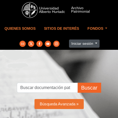
Skip to main content
QUIENES SOMOS
SITIOS DE INTERÉS
FONDOS
Iniciar sesión
Buscar
Búsqueda Avanzada »