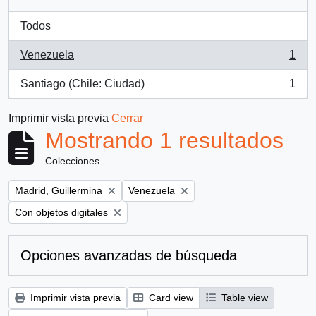
Todos
Venezuela
1
, 1 resultados
Santiago (Chile: Ciudad)
1
, 1 resultados
Imprimir vista previa
Cerrar
Mostrando 1 resultados
Colecciones
Remove filter:
Remove filter:
Madrid, Guillermina
Venezuela
Remove filter:
Con objetos digitales
Opciones avanzadas de búsqueda
Imprimir vista previa
Card view
Table view