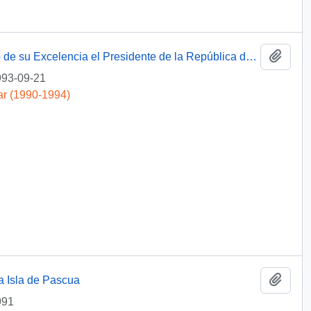
Añadi
Programa operativo de la visita de estado de su Excelencia el Presidente de la República de Chile y señora Leonor Oyarzun de Aylwin
93-09-21
ar (1990-1994)
Añadi
 a Isla de Pascua
991