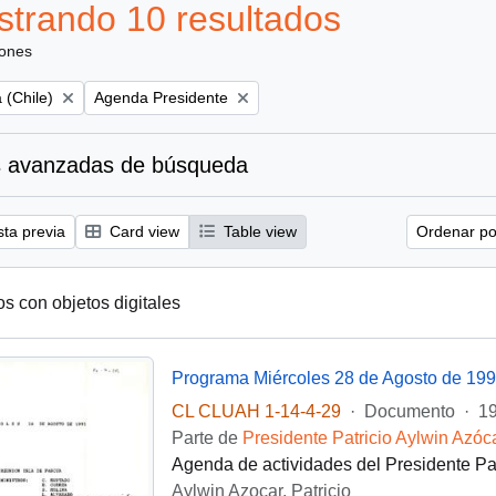
trando 10 resultados
iones
Remove filter:
 (Chile)
Agenda Presidente
 avanzadas de búsqueda
sta previa
Card view
Table view
Ordenar por
os con objetos digitales
Programa Miércoles 28 de Agosto de 19
CL CLUAH 1-14-4-29
·
Documento
·
19
Parte de
Presidente Patricio Aylwin Azóc
Agenda de actividades del Presidente Pat
Aylwin Azocar, Patricio