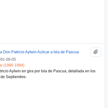
Añadi
ca Don Patricio Aylwin Azòcar a Isla de Pascua
91-09-05
ar (1990-1994)
icio Aylwin en gira por Isla de Pascua, detallada en los
 de Septiembre.