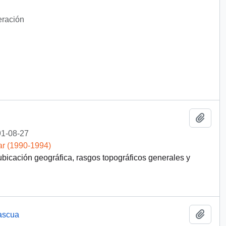
eración
Añadi
1-08-27
ar (1990-1994)
ubicación geográfica, rasgos topográficos generales y
Añadi
Pascua