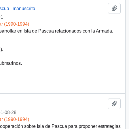
Añadi
scua : manuscrito
91
ar (1990-1994)
sarrollar en Isla de Pascua relacionados con la Armada,
).
submarinos.
Añadi
1-08-28
ar (1990-1994)
 Cooperación sobre Isla de Pascua para proponer estrategias