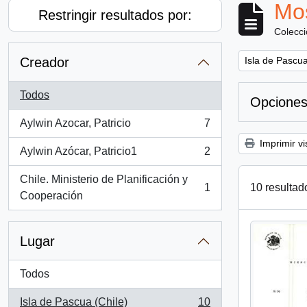
Mos
Restringir resultados por:
Colecc
Remove filter:
Creador
Isla de Pascua
Todos
Opciones
Aylwin Azocar, Patricio
7
, 7 resultados
Imprimir vi
Aylwin Azócar, Patricio1
2
, 2 resultados
Chile. Ministerio de Planificación y
10 resultad
1
, 1 resultados
Cooperación
Lugar
Todos
Isla de Pascua (Chile)
10