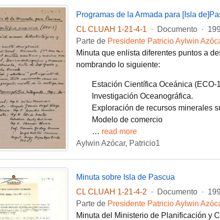
Programas de la Armada para [Isla de]Pa
CL CLUAH 1-21-4-1
·
Documento
·
19
Parte de
Presidente Patricio Aylwin Azóc
Minuta que enlista diferentes puntos a de
nombrando lo siguiente:
Estación Científica Oceánica (ECO-1
Investigación Oceanográfica.
Exploración de recursos minerales 
Modelo de comercio
…
read more
Aylwin Azócar, Patricio1
Minuta sobre Isla de Pascua
CL CLUAH 1-21-4-2
·
Documento
·
199
Parte de
Presidente Patricio Aylwin Azóc
Minuta del Ministerio de Planificación y