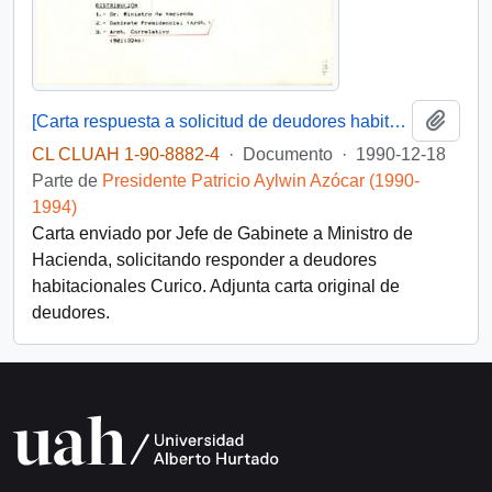
Añadi
[Carta respuesta a solicitud de deudores habitacionales]
CL CLUAH 1-90-8882-4
·
Documento
·
1990-12-18
Parte de
Presidente Patricio Aylwin Azócar (1990-
1994)
Carta enviado por Jefe de Gabinete a Ministro de
Hacienda, solicitando responder a deudores
habitacionales Curico. Adjunta carta original de
deudores.