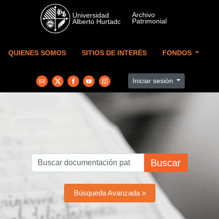
Skip to main content
QUIENES SOMOS
SITIOS DE INTERÉS
FONDOS
Iniciar sesión
Buscar
Búsqueda Avanzada »