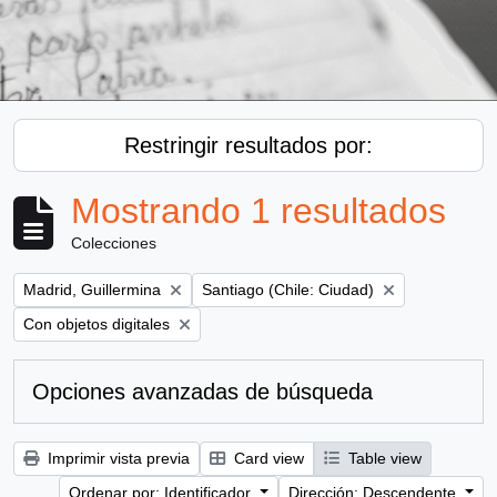
Restringir resultados por:
Mostrando 1 resultados
Colecciones
Remove filter:
Remove filter:
Madrid, Guillermina
Santiago (Chile: Ciudad)
Remove filter:
Con objetos digitales
Opciones avanzadas de búsqueda
Imprimir vista previa
Card view
Table view
Ordenar por: Identificador
Dirección: Descendente