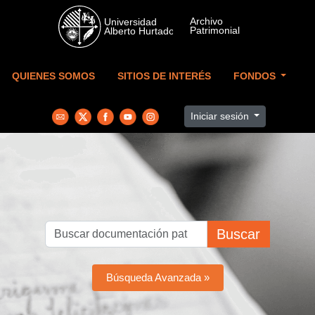
Skip to main content
QUIENES SOMOS
SITIOS DE INTERÉS
FONDOS
Iniciar sesión
Buscar
Búsqueda Avanzada »