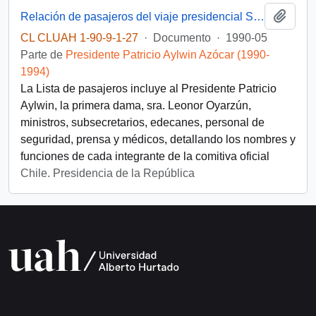
Añadi
Relación de pasajeros del viaje presidencial Santiago–Punta Arenas y retorno (30 de mayo y 1 de junio de 1990)
CL CLUAH 1-90-9-1-27
·
Documento
·
1990-05
Parte de
Presidente Patricio Aylwin Azócar (1990-
1994)
La Lista de pasajeros incluye al Presidente Patricio
Aylwin, la primera dama, sra. Leonor Oyarzún,
ministros, subsecretarios, edecanes, personal de
seguridad, prensa y médicos, detallando los nombres y
funciones de cada integrante de la comitiva oficial
Chile. Presidencia de la República