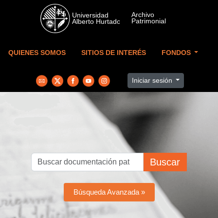
Skip to main content
QUIENES SOMOS
SITIOS DE INTERÉS
FONDOS
Iniciar sesión
Buscar
Búsqueda Avanzada »