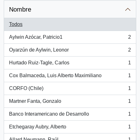
Nombre
Todos
Aylwin Azócar, Patricio1
2
, 2 resultados
Oyarzún de Aylwin, Leonor
2
, 2 resultados
Hurtado Ruiz-Tagle, Carlos
1
, 1 resultados
Cox Balmaceda, Luis Alberto Maximiliano
1
, 1 resultados
CORFO (Chile)
1
, 1 resultados
Martner Fanta, Gonzalo
1
, 1 resultados
Banco Interamericano de Desarrollo
1
, 1 resultados
Etchegaray Aubry, Alberto
1
, 1 resultados
Allard Neumann, Raúl
1