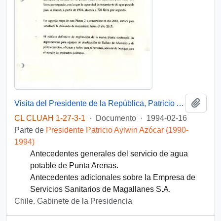
Añadi
Visita del Presidente de la República, Patricio Aylwin Azócar, a la planta de filtros de agua potable de Punta Arenas
CL CLUAH 1-27-3-1
·
Documento
·
1994-02-16
Parte de
Presidente Patricio Aylwin Azócar (1990-
1994)
Antecedentes generales del servicio de agua
potable de Punta Arenas.
Antecedentes adicionales sobre la Empresa de
Servicios Sanitarios de Magallanes S.A.
Chile. Gabinete de la Presidencia