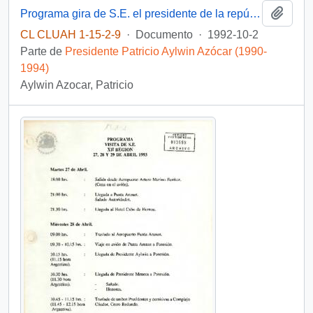
Añadi
Programa gira de S.E. el presidente de la república a Punta Arenas
CL CLUAH 1-15-2-9
·
Documento
·
1992-10-2
Parte de
Presidente Patricio Aylwin Azócar (1990-
1994)
Aylwin Azocar, Patricio