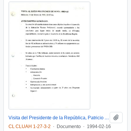
Añadi
Visita del Presidente de la República, Patricio Aylwin Azócar, al Liceo Politécnico de Punta Arenas
CL CLUAH 1-27-3-2
·
Documento
·
1994-02-16