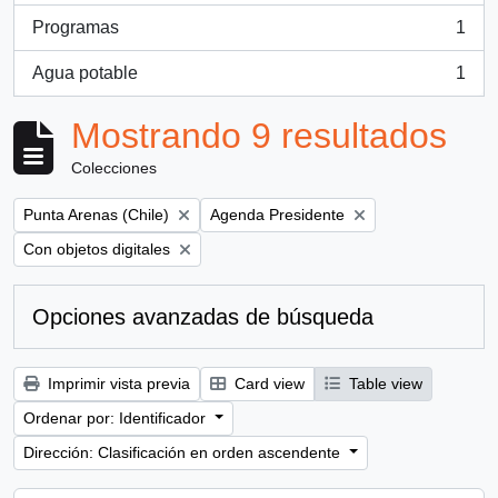
Programas
1
, 1 resultados
Agua potable
1
, 1 resultados
Mostrando 9 resultados
Colecciones
Remove filter:
Remove filter:
Punta Arenas (Chile)
Agenda Presidente
Remove filter:
Con objetos digitales
Opciones avanzadas de búsqueda
Imprimir vista previa
Card view
Table view
Ordenar por: Identificador
Dirección: Clasificación en orden ascendente