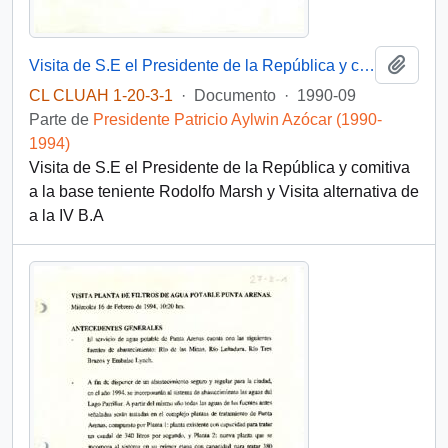
Añadi
Visita de S.E el Presidente de la República y comitiva a la base teniente Rodolfo Marsh
CL CLUAH 1-20-3-1
·
Documento
·
1990-09
Parte de
Presidente Patricio Aylwin Azócar (1990-
1994)
Visita de S.E el Presidente de la República y comitiva
a la base teniente Rodolfo Marsh y Visita alternativa de
a la IV B.A