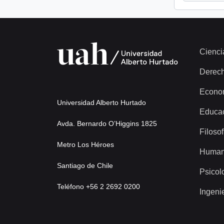
Cienci
Derec
Econo
Universidad Alberto Hurtado
Educa
Avda. Bernardo O’Higgins 1825
Filosof
Metro Los Héroes
Human
Santiago de Chile
Psicol
Teléfono +56 2 2692 0200
Ingeni