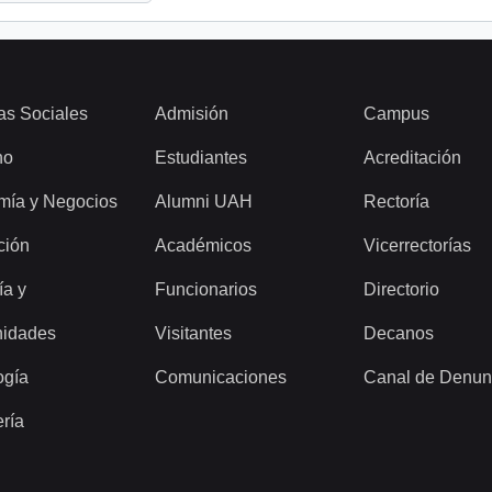
as Sociales
Admisión
Campus
ho
Estudiantes
Acreditación
mía y Negocios
Alumni UAH
Rectoría
ción
Académicos
Vicerrectorías
ía y
Funcionarios
Directorio
idades
Visitantes
Decanos
ogía
Comunicaciones
Canal de Denun
ería