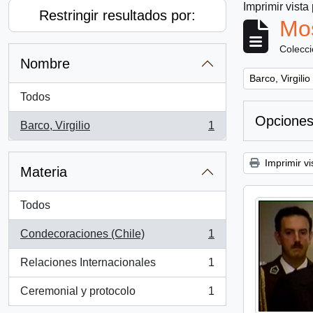
Imprimir vista
Restringir resultados por:
Mos
Colecc
Nombre
Remove filter:
Barco, Virgilio
Todos
Opciones
Barco, Virgilio
1
, 1 resultados
Imprimir vi
Materia
Todos
Condecoraciones (Chile)
1
, 1 resultados
Relaciones Internacionales
1
, 1 resultados
Ceremonial y protocolo
1
, 1 resultados