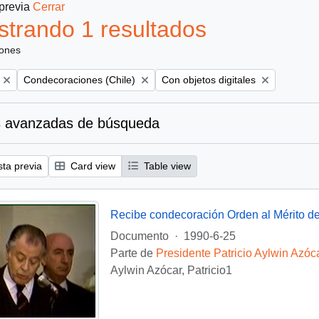
 previa
Cerrar
trando 1 resultados
iones
Remove filter:
Remove filter:
Condecoraciones (Chile)
Con objetos digitales
 avanzadas de búsqueda
sta previa
Card view
Table view
Recibe condecoración Orden al Mérito de
Documento
·
1990-6-25
Parte de
Presidente Patricio Aylwin Azóc
Aylwin Azócar, Patricio1