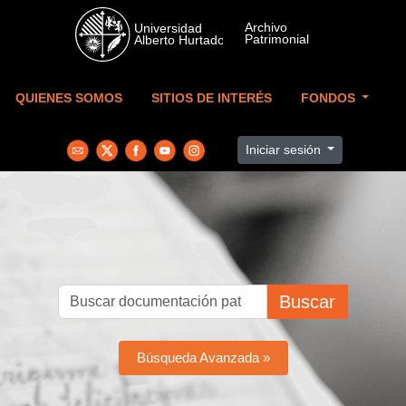
Skip to main content
QUIENES SOMOS
SITIOS DE INTERÉS
FONDOS
Iniciar sesión
Buscar
Búsqueda Avanzada »