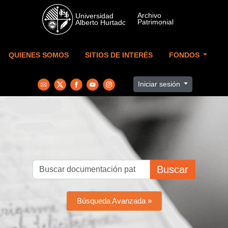
Skip to main content
QUIENES SOMOS
SITIOS DE INTERÉS
FONDOS
Iniciar sesión
Buscar
Búsqueda Avanzada »