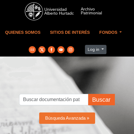
Skip to main content
QUIENES SOMOS
SITIOS DE INTERÉS
FONDOS
Log in
Buscar
Búsqueda Avanzada »