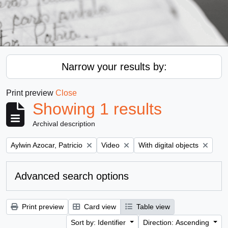
Narrow your results by:
Print preview
Close
Showing 1 results
Archival description
Remove filter:
Remove filter:
Remove filter:
Aylwin Azocar, Patricio
Video
With digital objects
Advanced search options
Print preview
Card view
Table view
Sort by: Identifier
Direction: Ascending