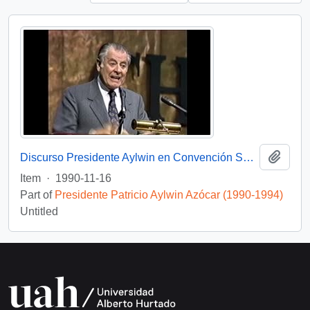
Add t
Discurso Presidente Aylwin en Convención Santiago: Video
Item
·
1990-11-16
Part of
Presidente Patricio Aylwin Azócar (1990-1994)
Untitled