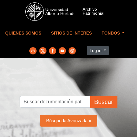
Skip to main content
QUIENES SOMOS
SITIOS DE INTERÉS
FONDOS
Log in
Buscar
Búsqueda Avanzada »