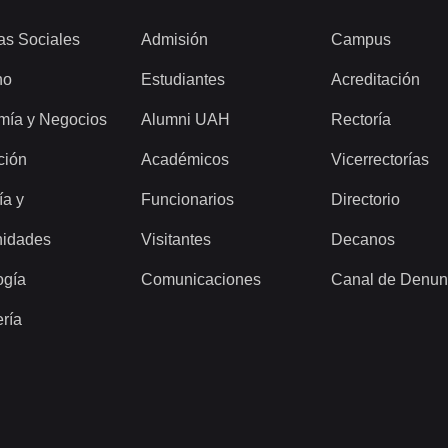
as Sociales
Admisión
Campus
ho
Estudiantes
Acreditación
mía y Negocios
Alumni UAH
Rectoría
ción
Académicos
Vicerrectorías
ía y
Funcionarios
Directorio
idades
Visitantes
Decanos
ogía
Comunicaciones
Canal de Denun
ería