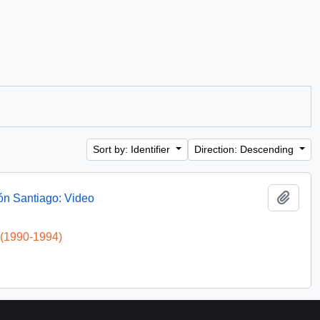
Sort by: Identifier
Direction: Descending
Add t
ón Santiago: Video
 (1990-1994)