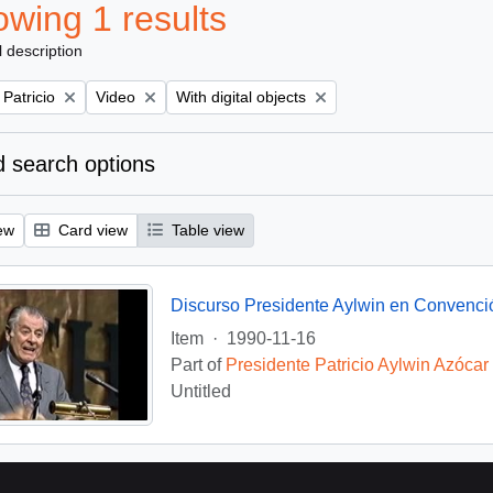
wing 1 results
l description
Remove filter:
Remove filter:
 Patricio
Video
With digital objects
 search options
ew
Card view
Table view
Discurso Presidente Aylwin en Convenci
Item
·
1990-11-16
Part of
Presidente Patricio Aylwin Azócar
Untitled