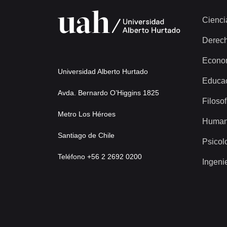
Cienci
Derec
Econo
Universidad Alberto Hurtado
Educa
Avda. Bernardo O’Higgins 1825
Filosof
Metro Los Héroes
Human
Santiago de Chile
Psicol
Teléfono +56 2 2692 0200
Ingeni