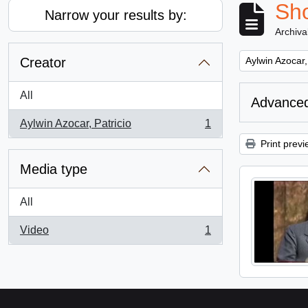
Sho
Narrow your results by:
Archiva
Remove filter:
Creator
Aylwin Azocar,
All
Advanced
Aylwin Azocar, Patricio
1
, 1 results
Print previ
Media type
All
Video
1
, 1 results