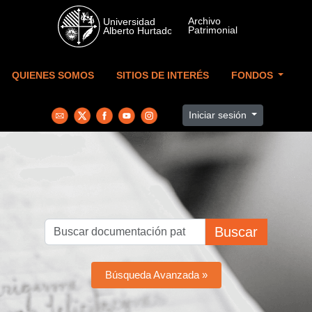
Skip to main content
QUIENES SOMOS
SITIOS DE INTERÉS
FONDOS
Iniciar sesión
Buscar
Búsqueda Avanzada »