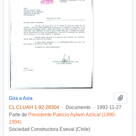
Añadi
Gira a Asia
CL CLUAH 1-92-28304
·
Documento
·
1992-11-27
Parte de
Presidente Patricio Aylwin Azócar (1990-
1994)
Sociedad Constructora Eseval (Chile)