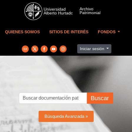
Skip to main content
QUIENES SOMOS
SITIOS DE INTERÉS
FONDOS
Iniciar sesión
Buscar
Búsqueda Avanzada »