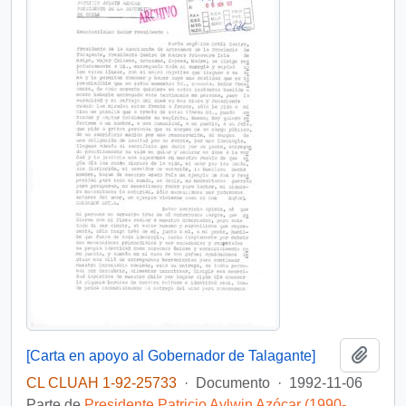
Añadi
[Carta en apoyo al Gobernador de Talagante]
CL CLUAH 1-92-25733
·
Documento
·
1992-11-06
Parte de
Presidente Patricio Aylwin Azócar (1990-