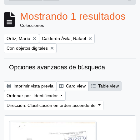
, 1 resultados
Mostrando 1 resultados
Colecciones
Remove filter:
Remove filter:
Ortíz, María
Calderón Ávila, Rafael
Remove filter:
Con objetos digitales
Opciones avanzadas de búsqueda
Imprimir vista previa
Card view
Table view
Ordenar por: Identificador
Dirección: Clasificación en orden ascendente