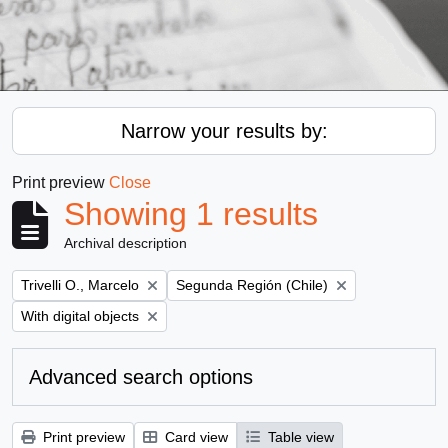
Narrow your results by:
Print preview
Close
Showing 1 results
Archival description
Remove filter:
Remove filter:
Trivelli O., Marcelo
Segunda Región (Chile)
Remove filter:
With digital objects
Advanced search options
Print preview
Card view
Table view