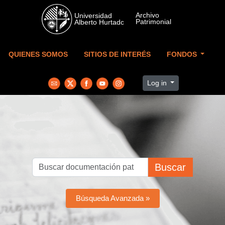
Skip to main content
QUIENES SOMOS
SITIOS DE INTERÉS
FONDOS
Log in
Buscar
Búsqueda Avanzada »