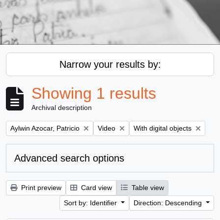
Narrow your results by:
Showing 1 results
Archival description
Remove filter:
Remove filter:
Remove filter:
Aylwin Azocar, Patricio
Video
With digital objects
Advanced search options
Print preview
Card view
Table view
Sort by: Identifier
Direction: Descending