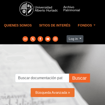
Skip to main content
QUIENES SOMOS
SITIOS DE INTERÉS
FONDOS
Log in
Buscar
Búsqueda Avanzada »