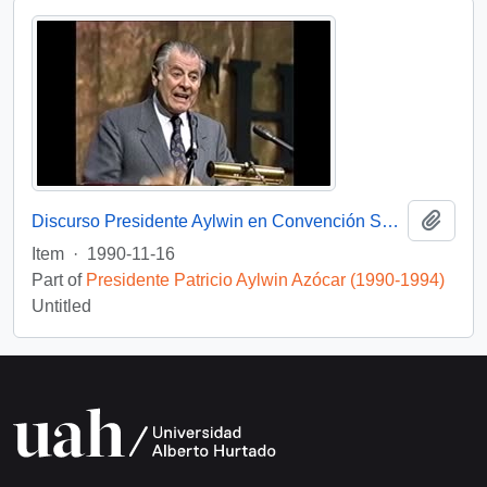
Add t
Discurso Presidente Aylwin en Convención Santiago: Video
Item
·
1990-11-16
Part of
Presidente Patricio Aylwin Azócar (1990-1994)
Untitled