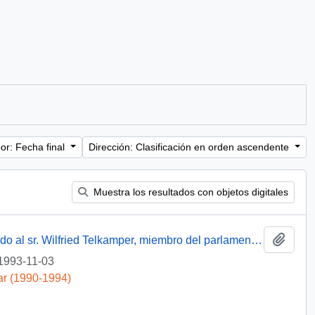
or: Fecha final
Dirección: Clasificación en orden ascendente
Muestra los resultados con objetos digitales
Añadi
[Oficio del Subsecretario de Justicia dirigido al sr. Wilfried Telkamper, miembro del parlamento europeo]
1993-11-03
ar (1990-1994)