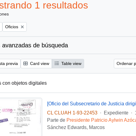
trando 1 resultados
iones
Remove filter:
Oficios
 avanzadas de búsqueda
sta previa
Card view
Table view
Ordenar p
s con objetos digitales
CL CLUAH 1-93-22453
·
Expediente
·
Parte de
Presidente Patricio Aylwin Azóc
Sánchez Edwards, Marcos