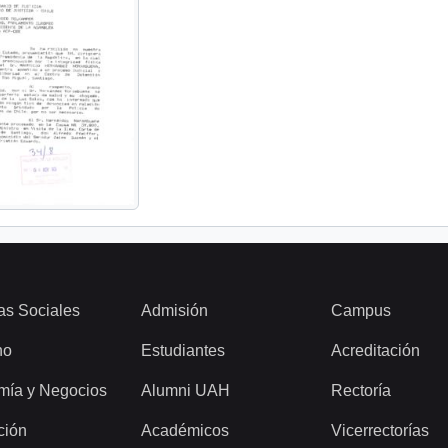
as Sociales
Admisión
Campus
ho
Estudiantes
Acreditación
mía y Negocios
Alumni UAH
Rectoría
ción
Académicos
Vicerrectorías