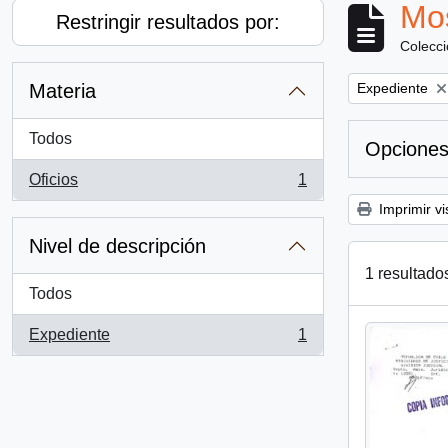
Mos
Restringir resultados por:
Colecc
Remove filter:
Materia
Expediente
Todos
Opciones
Oficios
1
, 1 resultados
Imprimir vi
Nivel de descripción
1 resultado
Todos
Expediente
1
, 1 resultados