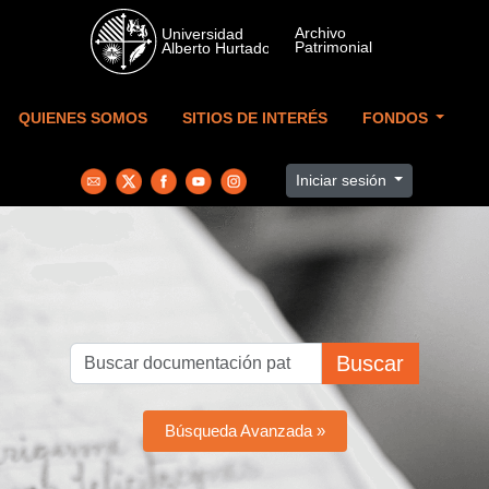
Skip to main content
QUIENES SOMOS
SITIOS DE INTERÉS
FONDOS
Iniciar sesión
Buscar
Búsqueda Avanzada »