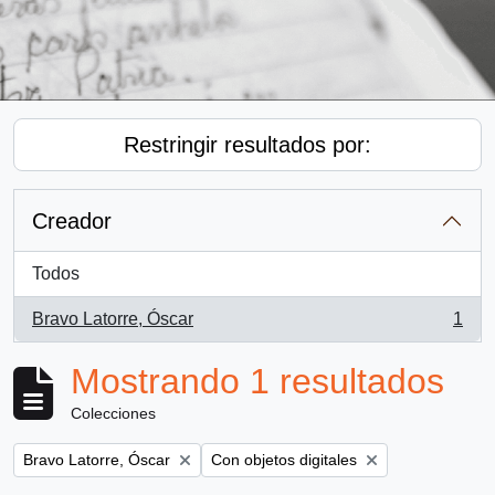
Restringir resultados por:
Creador
Todos
Bravo Latorre, Óscar
1
, 1 resultados
Mostrando 1 resultados
Colecciones
Remove filter:
Remove filter:
Bravo Latorre, Óscar
Con objetos digitales