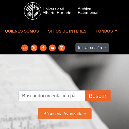
Skip to main content
QUIENES SOMOS
SITIOS DE INTERÉS
FONDOS
Iniciar sesión
Buscar
Búsqueda Avanzada »