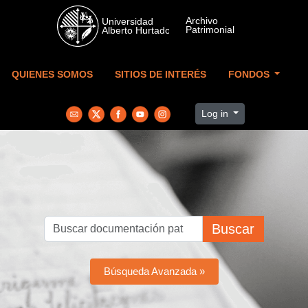
Skip to main content
QUIENES SOMOS
SITIOS DE INTERÉS
FONDOS
Log in
Buscar
Búsqueda Avanzada »