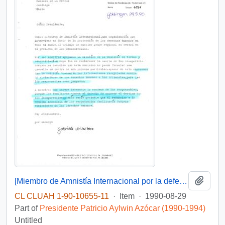
Add t
[Miembro de Amnistía Internacional por la defensa de los detenidos desaparecidos en Chile felicita por la creación de la Comisión de de Verdad y Reconciliación]
CL CLUAH 1-90-10655-11
·
Item
·
1990-08-29
Part of
Presidente Patricio Aylwin Azócar (1990-1994)
Untitled