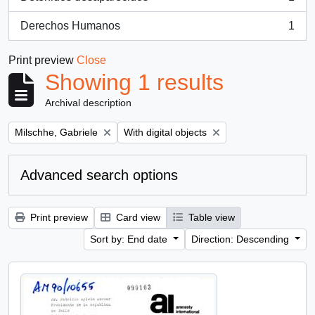
, 1 results
Derechos Humanos
1
, 1 results
Print preview
Close
Showing 1 results
Archival description
Remove filter:
Remove filter:
Milschhe, Gabriele
With digital objects
Advanced search options
Print preview
Card view
Table view
Sort by: End date
Direction: Descending