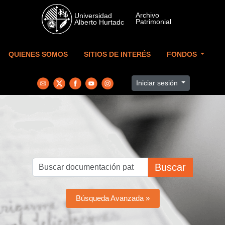
Skip to main content
QUIENES SOMOS
SITIOS DE INTERÉS
FONDOS
Iniciar sesión
Buscar
Búsqueda Avanzada »