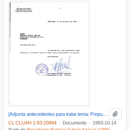
Añadi
[Adjunta antecedentes para tratar tema: Propuesta de I.N.J.]
CL CLUAH 1-93-20994
·
Documento
·
1993-10-14
Parte de
Presidente Patricio Aylwin Azócar (1990-