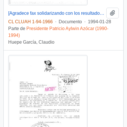
Añadi
[Agradece fax solidarizando con los resultados de las elecciones parlamentarias]
CL CLUAH 1-94-1966
·
Documento
·
1994-01-28
Parte de
Presidente Patricio Aylwin Azócar (1990-
1994)
Huepe García, Claudio