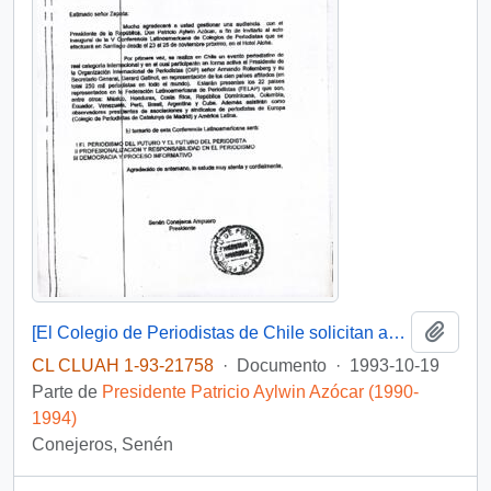
Añadi
[El Colegio de Periodistas de Chile solicitan audiencia]
CL CLUAH 1-93-21758
·
Documento
·
1993-10-19
Parte de
Presidente Patricio Aylwin Azócar (1990-
1994)
Conejeros, Senén