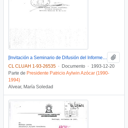
Añadi
[Invitación a Seminario de Difusión del Informe de la Comisión Nacional de la Familia]
CL CLUAH 1-93-26535
·
Documento
·
1993-12-20
Parte de
Presidente Patricio Aylwin Azócar (1990-
1994)
Alvear, María Soledad