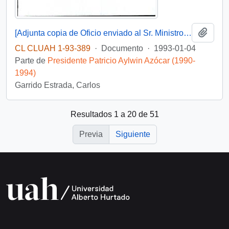
Añadi
[Adjunta copia de Oficio enviado al Sr. Ministro de Hacienda, respecto a estudio de Proyecto de Ley Ampliación de Planta de personal de EMPORCHI]
CL CLUAH 1-93-389
·
Documento
·
1993-01-04
Parte de
Presidente Patricio Aylwin Azócar (1990-
1994)
Garrido Estrada, Carlos
Resultados 1 a 20 de 51
Previa
Siguiente