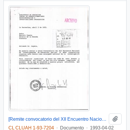
Añadi
[Remite convocatorio del XII Encuentro Nacional de Investigadores en Educación]
CL CLUAH 1-93-7204
·
Documento
·
1993-04-02