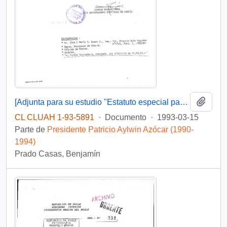
Añadi
[Adjunta para su estudio "Estatuto especial para el personal que ejerce funciones fiscalizadoras en el Servicio Nacional de Aduanas y Servicio de Impuestos Internos]
CL CLUAH 1-93-5891
·
Documento
·
1993-03-15
Parte de
Presidente Patricio Aylwin Azócar (1990-
1994)
Prado Casas, Benjamín