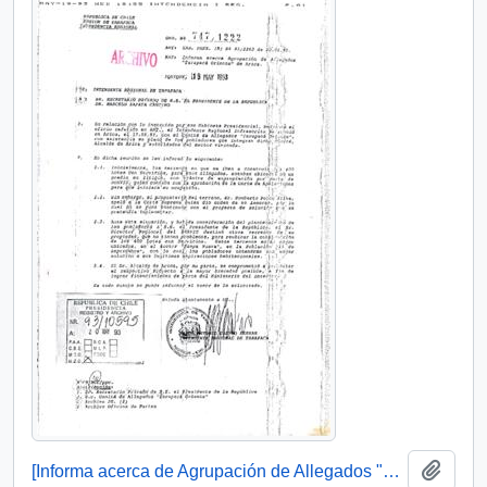
Añadi
[Informa acerca de Agrupación de Allegados "Tarapacá Oriente" de Arica]