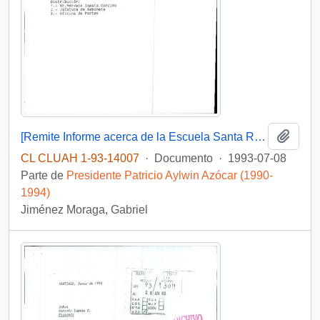
Añadi
[Remite Informe acerca de la Escuela Santa Rosa de Constitución]
CL CLUAH 1-93-14007
·
Documento
·
1993-07-08
Parte de
Presidente Patricio Aylwin Azócar (1990-
1994)
Jiménez Moraga, Gabriel