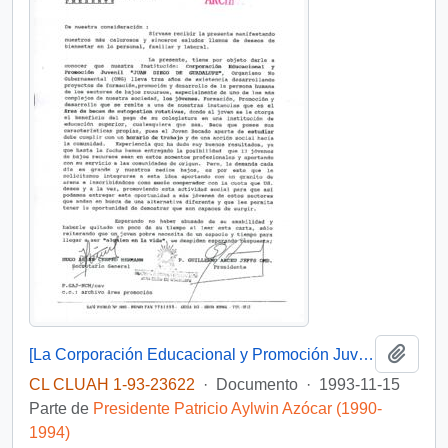
Añadi
[La Corporación Educacional y Promoción Juvenil "Juan Diego de Guadalupe" solicitan un aporte como socio cooperador]
CL CLUAH 1-93-23622
·
Documento
·
1993-11-15
Parte de
Presidente Patricio Aylwin Azócar (1990-
1994)