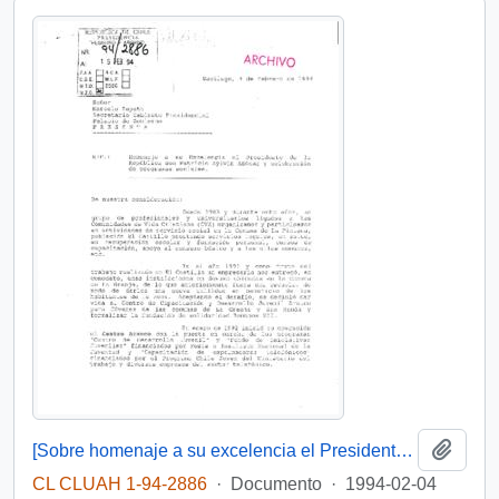
Añadi
[Sobre homenaje a su excelencia el Presidente de la República y celebración de programas sociales]
CL CLUAH 1-94-2886
·
Documento
·
1994-02-04