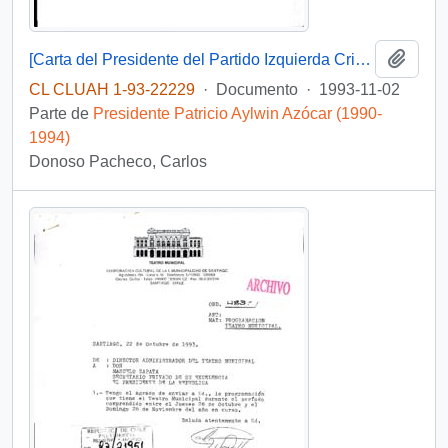
Añadi
[Carta del Presidente del Partido Izquierda Cristiana, quien solicita una entrevista con el Presidente]
CL CLUAH 1-93-22229
·
Documento
·
1993-11-02
Parte de
Presidente Patricio Aylwin Azócar (1990-
1994)
Donoso Pacheco, Carlos