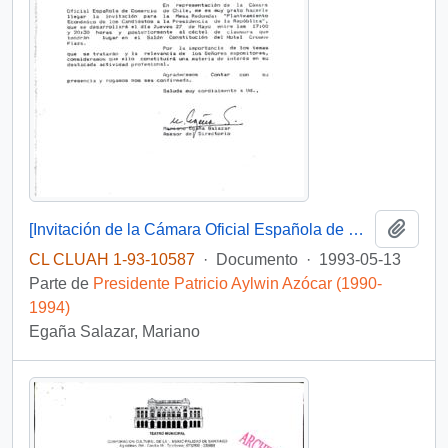
Añadi
[Invitación de la Cámara Oficial Española de Comercio de Chile]
CL CLUAH 1-93-10587
·
Documento
·
1993-05-13
Parte de
Presidente Patricio Aylwin Azócar (1990-
1994)
Egaña Salazar, Mariano