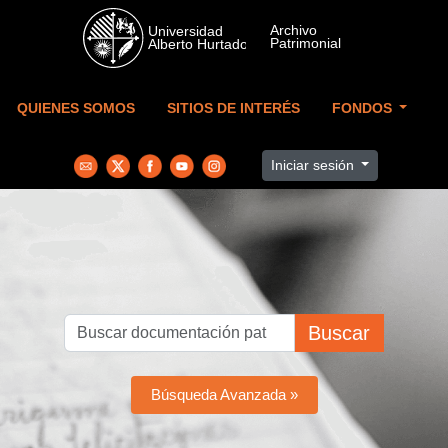
Skip to main content
QUIENES SOMOS
SITIOS DE INTERÉS
FONDOS
Iniciar sesión
Buscar
Búsqueda Avanzada »