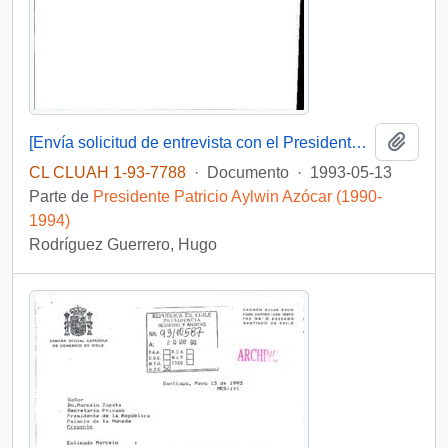
Añadi
[Envía solicitud de entrevista con el Presidente de la República]
CL CLUAH 1-93-7788
·
Documento
·
1993-05-13
Parte de
Presidente Patricio Aylwin Azócar (1990-
1994)
Rodríguez Guerrero, Hugo