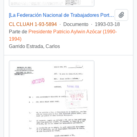
Añadi
[La Federación Nacional de Trabajadores Portuarios de Chile solicitan una entrevista]
CL CLUAH 1-93-5894
·
Documento
·
1993-03-18
Parte de
Presidente Patricio Aylwin Azócar (1990-
1994)
Garrido Estrada, Carlos