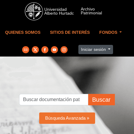
Skip to main content
QUIENES SOMOS
SITIOS DE INTERÉS
FONDOS
Iniciar sesión
Buscar
Búsqueda Avanzada »