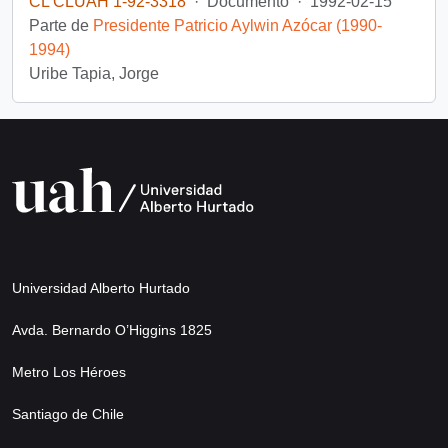
CL CLUAH 1-92-3318
·
Documento
·
1992-02-15
Parte de
Presidente Patricio Aylwin Azócar (1990-
1994)
Uribe Tapia, Jorge
Universidad Alberto Hurtado
Avda. Bernardo O’Higgins 1825
Metro Los Héroes
Santiago de Chile