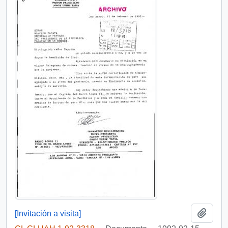
Añadi
[Invitación a visita]