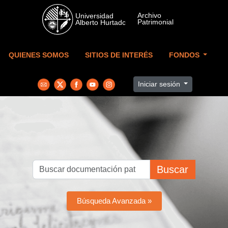
Skip to main content
QUIENES SOMOS
SITIOS DE INTERÉS
FONDOS
Iniciar sesión
Buscar
Búsqueda Avanzada »