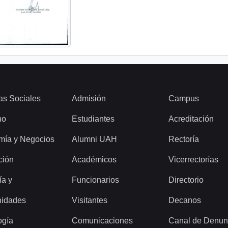
as Sociales
Admisión
Campus
ho
Estudiantes
Acreditación
mía y Negocios
Alumni UAH
Rectoría
ción
Académicos
Vicerrectorías
ía y
Funcionarios
Directorio
idades
Visitantes
Decanos
ogía
Comunicaciones
Canal de Denun