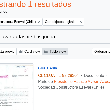
trando 1 resultados
iones
Remove filter:
tructora Eseval (Chile)
Con objetos digitales
 avanzadas de búsqueda
sta previa
Card view
Table view
Ordenar p
Gira a Asia
CL CLUAH 1-92-28304
·
Documento
·
Parte de
Presidente Patricio Aylwin Azóc
Sociedad Constructora Eseval (Chile)