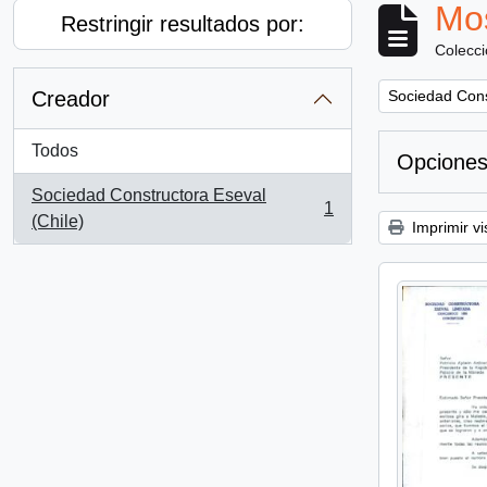
Mos
Restringir resultados por:
Colecc
Remove filter:
Creador
Sociedad Cons
Todos
Opciones
Sociedad Constructora Eseval
1
, 1 resultados
(Chile)
Imprimir vi