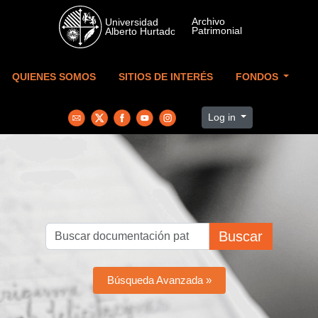
Skip to main content
QUIENES SOMOS
SITIOS DE INTERÉS
FONDOS
Log in
Buscar
Búsqueda Avanzada »