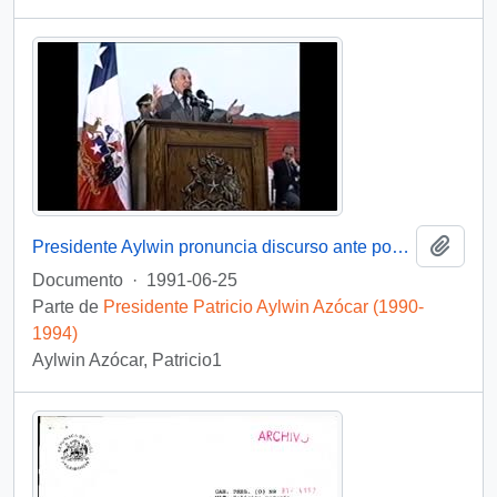
Añadi
Presidente Aylwin pronuncia discurso ante pobladores de la Tercera Región: video
Documento
·
1991-06-25
Parte de
Presidente Patricio Aylwin Azócar (1990-
1994)
Aylwin Azócar, Patricio1