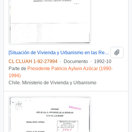
Añadi
[Situación de Vivienda y Urbanismo en las Regiones III y IV]
CL CLUAH 1-92-27994
·
Documento
·
1992-10
Parte de
Presidente Patricio Aylwin Azócar (1990-
1994)
Chile. Ministerio de Vivienda y Urbanismo