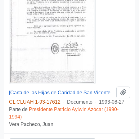
Añadi
[Carta de las Hijas de Caridad de San Vicente de Paul para una solicitud de visita al Palacio de La Moneda para alumnos de 8° Básico de la Escuela Municipalizada de Cariquima]
CL CLUAH 1-93-17612
·
Documento
·
1993-08-27
Parte de
Presidente Patricio Aylwin Azócar (1990-
1994)
Vera Pacheco, Juan