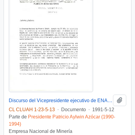
Añadi
Discurso del Vicepresidente ejecutivo de ENAMI en la Inauguración del convertidor teniente y ampliación de la plata de ácido sulfúrico (Paipote, 13 de abril 1993).
CL CLUAH 1-23-5-13
·
Documento
·
1991-5-12
Parte de
Presidente Patricio Aylwin Azócar (1990-
1994)
Empresa Nacional de Minería