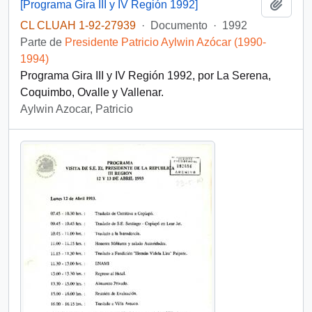
Añadi
[Programa Gira III y IV Región 1992]
CL CLUAH 1-92-27939
·
Documento
·
1992
Parte de
Presidente Patricio Aylwin Azócar (1990-
1994)
Programa Gira III y IV Región 1992, por La Serena,
Coquimbo, Ovalle y Vallenar.
Aylwin Azocar, Patricio