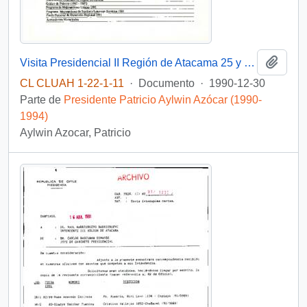
Añadi
Visita Presidencial II Región de Atacama 25 y 26 de junio de 1991.
CL CLUAH 1-22-1-11
·
Documento
·
1990-12-30
Parte de
Presidente Patricio Aylwin Azócar (1990-
1994)
Aylwin Azocar, Patricio