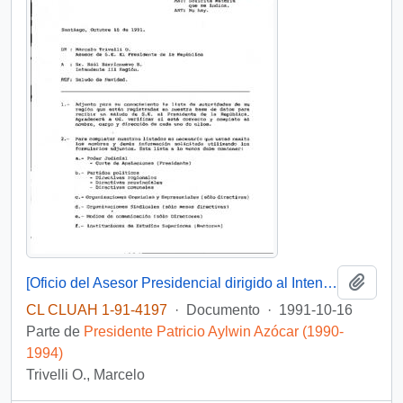
Añadi
[Oficio del Asesor Presidencial dirigido al Intendente de la III Región, Sr. Raúl Barrionuevo, referente a saludo de Navidad]
CL CLUAH 1-91-4197
·
Documento
·
1991-10-16
Parte de
Presidente Patricio Aylwin Azócar (1990-
1994)
Trivelli O., Marcelo