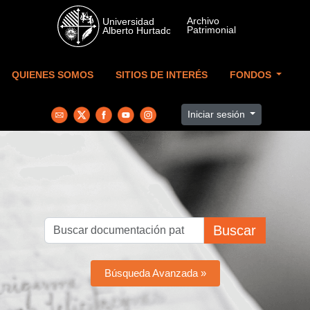
Skip to main content
QUIENES SOMOS
SITIOS DE INTERÉS
FONDOS
Iniciar sesión
Buscar
Búsqueda Avanzada »