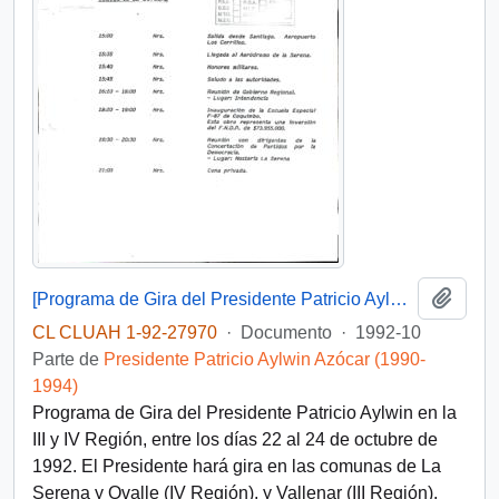
Añadi
[Programa de Gira del Presidente Patricio Aylwin en la III y IV Región]
CL CLUAH 1-92-27970
·
Documento
·
1992-10
Parte de
Presidente Patricio Aylwin Azócar (1990-
1994)
Programa de Gira del Presidente Patricio Aylwin en la
III y IV Región, entre los días 22 al 24 de octubre de
1992. El Presidente hará gira en las comunas de La
Serena y Ovalle (IV Región), y Vallenar (III Región).