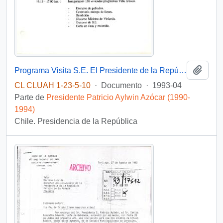
Añadi
Programa Visita S.E. El Presidente de la República III Región 12 y 13 de Abril 1993
CL CLUAH 1-23-5-10
·
Documento
·
1993-04
Parte de
Presidente Patricio Aylwin Azócar (1990-
1994)
Chile. Presidencia de la República