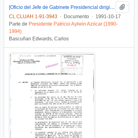
Añadi
[Oficio del Jefe de Gabinete Presidencial dirigido al Intendente de la III Región]
CL CLUAH 1-91-3943
·
Documento
·
1991-10-17
Parte de
Presidente Patricio Aylwin Azócar (1990-
1994)
Bascuñan Edwards, Carlos