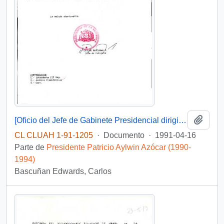
Añadi
[Oficio del Jefe de Gabinete Presidencial dirigido al Intendente de la III Región de Atacama, Sr. Raúl Barrionuevo]
CL CLUAH 1-91-1205
·
Documento
·
1991-04-16
Parte de
Presidente Patricio Aylwin Azócar (1990-
1994)
Bascuñan Edwards, Carlos