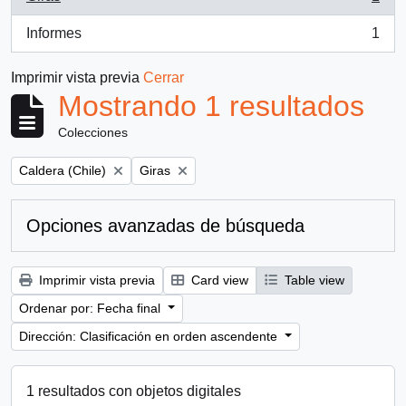
, 1 resultados
Informes
1
, 1 resultados
Imprimir vista previa
Cerrar
Mostrando 1 resultados
Colecciones
Remove filter:
Remove filter:
Caldera (Chile)
Giras
Opciones avanzadas de búsqueda
Imprimir vista previa
Card view
Table view
Ordenar por: Fecha final
Dirección: Clasificación en orden ascendente
1 resultados con objetos digitales