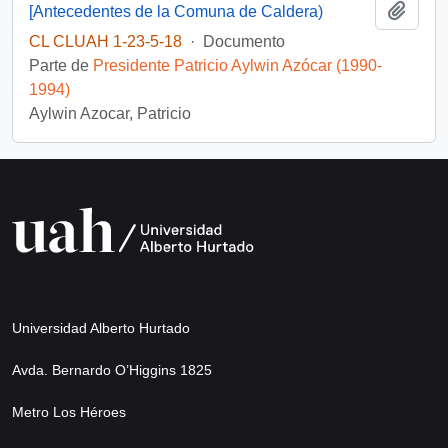
Añadi
[Antecedentes de la Comuna de Caldera)
CL CLUAH 1-23-5-18
·
Documento
Parte de
Presidente Patricio Aylwin Azócar (1990-
1994)
Aylwin Azocar, Patricio
Universidad Alberto Hurtado
Avda. Bernardo O’Higgins 1825
Metro Los Héroes