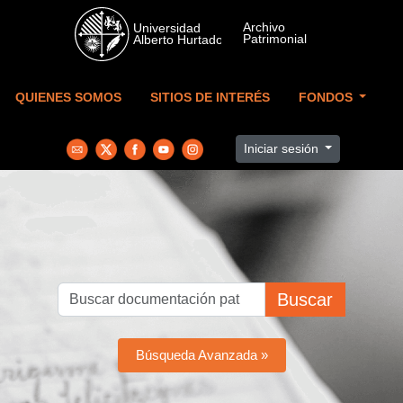
Skip to main content
QUIENES SOMOS
SITIOS DE INTERÉS
FONDOS
Iniciar sesión
Buscar
Búsqueda Avanzada »