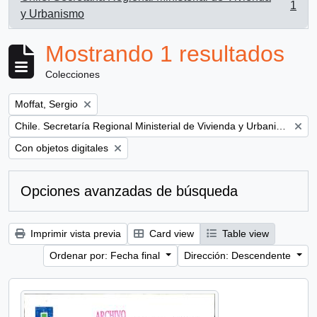
1
, 1 resultados
y Urbanismo
Mostrando 1 resultados
Colecciones
Remove filter:
Moffat, Sergio
Remove filter:
Chile. Secretaría Regional Ministerial de Vivienda y Urbanismo
Remove filter:
Con objetos digitales
Opciones avanzadas de búsqueda
Imprimir vista previa
Card view
Table view
Ordenar por: Fecha final
Dirección: Descendente