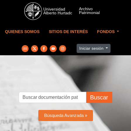
Skip to main content
QUIENES SOMOS
SITIOS DE INTERÉS
FONDOS
Iniciar sesión
Buscar
Búsqueda Avanzada »