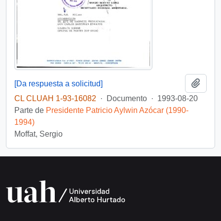
Añadi
[Da respuesta a solicitud]
CL CLUAH 1-93-16082
·
Documento
·
1993-08-20
Parte de
Presidente Patricio Aylwin Azócar (1990-
1994)
Moffat, Sergio