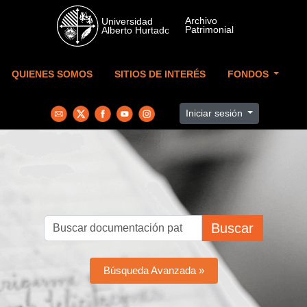
Skip to main content
QUIENES SOMOS
SITIOS DE INTERÉS
FONDOS
Iniciar sesión
Buscar
Búsqueda Avanzada »