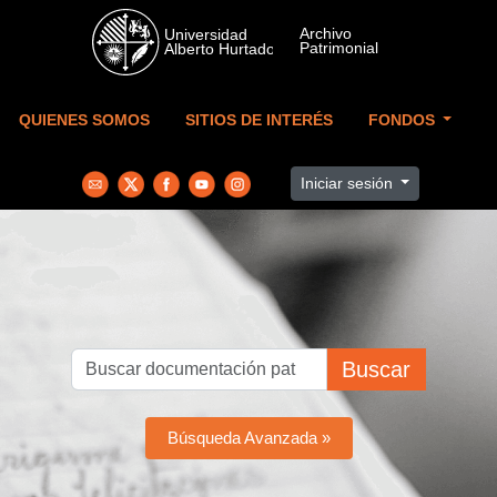
Skip to main content
QUIENES SOMOS
SITIOS DE INTERÉS
FONDOS
Iniciar sesión
Buscar
Búsqueda Avanzada »