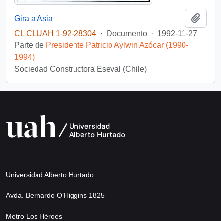
Añadi
Gira a Asia
CL CLUAH 1-92-28304
·
Documento
·
1992-11-27
Parte de
Presidente Patricio Aylwin Azócar (1990-
1994)
Sociedad Constructora Eseval (Chile)
Universidad Alberto Hurtado
Avda. Bernardo O’Higgins 1825
Metro Los Héroes