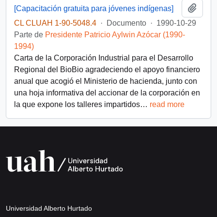
Añadi
[Capacitación gratuita para jóvenes indígenas]
CL CLUAH 1-90-5048.4
·
Documento
·
1990-10-29
Parte de
Presidente Patricio Aylwin Azócar (1990-
1994)
Carta de la Corporación Industrial para el Desarrollo
Regional del BioBio agradeciendo el apoyo financiero
anual que acogió el Ministerio de hacienda, junto con
una hoja informativa del accionar de la corporación en
la que expone los talleres impartidos
…
read more
Universidad Alberto Hurtado