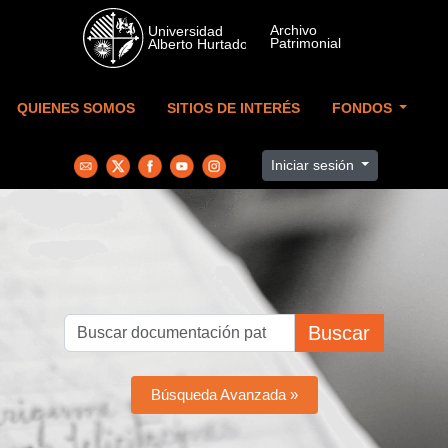
Skip to main content
QUIENES SOMOS
SITIOS DE INTERÉS
FONDOS
Iniciar sesión
Buscar
Búsqueda Avanzada »