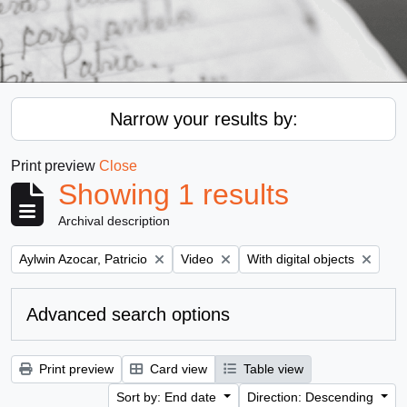
Narrow your results by:
Print preview
Close
Showing 1 results
Archival description
Remove filter:
Remove filter:
Remove filter:
Aylwin Azocar, Patricio
Video
With digital objects
Advanced search options
Print preview
Card view
Table view
Sort by: End date
Direction: Descending