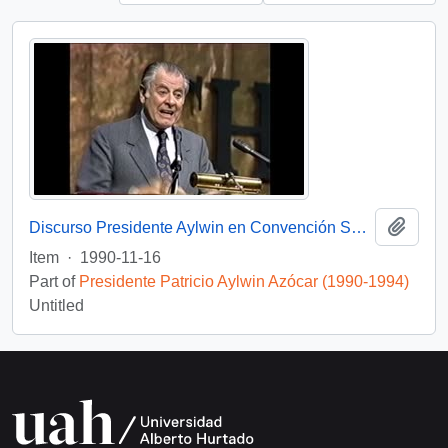
Add t
Discurso Presidente Aylwin en Convención Santiago: Video
Item
·
1990-11-16
Part of
Presidente Patricio Aylwin Azócar (1990-1994)
Untitled