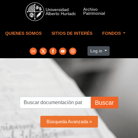
Skip to main content
QUIENES SOMOS
SITIOS DE INTERÉS
FONDOS
Log in
Buscar
Búsqueda Avanzada »