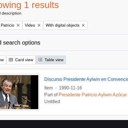
wing 1 results
l description
Remove filter:
Remove filter:
 Patricio
Video
With digital objects
 search options
ew
Card view
Table view
Discurso Presidente Aylwin en Convenci
Item
·
1990-11-16
Part of
Presidente Patricio Aylwin Azócar
Untitled