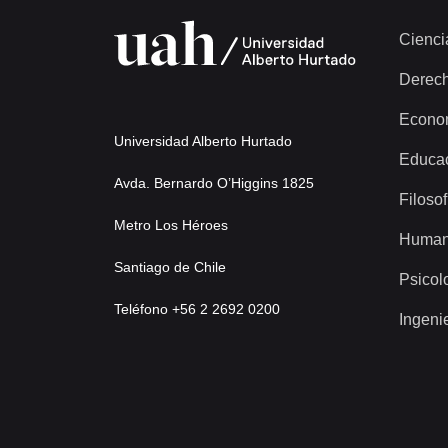
Cienci
Derec
Econo
Universidad Alberto Hurtado
Educa
Avda. Bernardo O’Higgins 1825
Filosof
Metro Los Héroes
Human
Santiago de Chile
Psicol
Teléfono +56 2 2692 0200
Ingeni