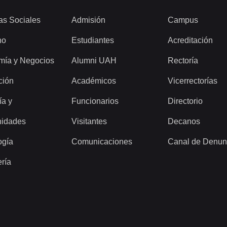
as Sociales
Admisión
Campus
ho
Estudiantes
Acreditación
mía y Negocios
Alumni UAH
Rectoría
ción
Académicos
Vicerrectorías
ía y
Funcionarios
Directorio
idades
Visitantes
Decanos
ogía
Comunicaciones
Canal de Denun
ería