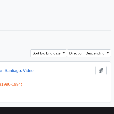
Sort by: End date
Direction: Descending
Add t
ón Santiago: Video
 (1990-1994)