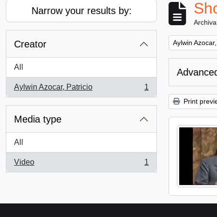
Sho
Narrow your results by:
Archiva
Remove filter:
Creator
Aylwin Azocar,
All
Advanced
Aylwin Azocar, Patricio
1
, 1 results
Print previ
Media type
All
Video
1
, 1 results